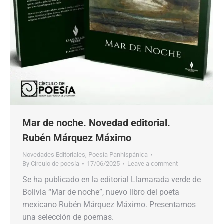
Mar de noche. Novedad editorial.
Rubén Márquez Máximo
Novedades Editoriales
,
Poesía Panhispánica
By
Círculo de poesía
17/06/2025
Leave a comment
Se ha publicado en la editorial Llamarada verde de
Bolivia “Mar de noche”, nuevo libro del poeta
mexicano Rubén Márquez Máximo. Presentamos
una selección de poemas.