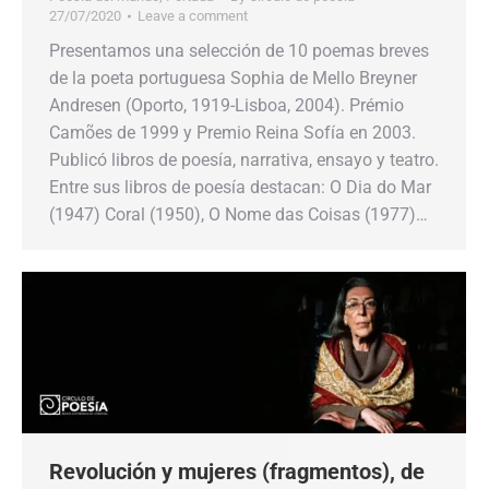
27/07/2020
Leave a comment
Presentamos una selección de 10 poemas breves
de la poeta portuguesa Sophia de Mello Breyner
Andresen (Oporto, 1919-Lisboa, 2004). Prémio
Camões de 1999 y Premio Reina Sofía en 2003.
Publicó libros de poesía, narrativa, ensayo y teatro.
Entre sus libros de poesía destacan: O Dia do Mar
(1947) Coral (1950), O Nome das Coisas (1977)…
Revolución y mujeres (fragmentos), de