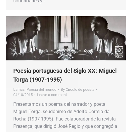
sonoridades y…
Poesía portuguesa del Siglo XX: Miguel
Torga (1907-1995)
Lamas
,
Poesía del mundo
By
Círculo de poesía
04/10/2015
Leave a comment
Presentamos un poema del narrador y poeta
Miguel Torga, seudónimo de Adolfo Correia da
Rocha (1907-1995). Fue colaborador de la revista
Presença, que dirigió José Regio y que congregó a