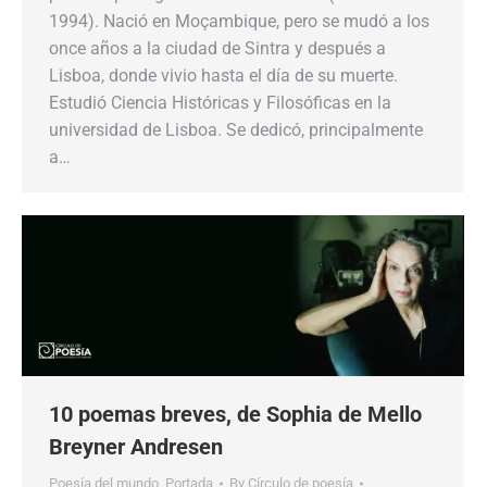
1994). Nació en Moçambique, pero se mudó a los
once años a la ciudad de Sintra y después a
Lisboa, donde vivio hasta el día de su muerte.
Estudió Ciencia Históricas y Filosóficas en la
universidad de Lisboa. Se dedicó, principalmente
a…
10 poemas breves, de Sophia de Mello
Breyner Andresen
Poesía del mundo
,
Portada
By
Círculo de poesía