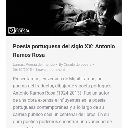
Poesía portuguesa del siglo XX: Antonio
Ramos Rosa
Lamas
,
Poesía del mundo
By
Círculo de poesía
26/10/2015
Leave a comment
Presentamos, en versión de Mijail Lamas, un
poema del traductor, dibujante y poeta portugués
Antonio Ramos Rosa (1924-2013). Fue un autor
de una obra extensa e influyentes en la poesía
portuguesa contemporánea y a lo largo de su
carrera publicó casi un centenar de libros. En su
obra poética podemos encontrar una variedad de