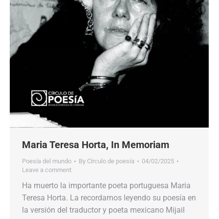
Maria Teresa Horta, In Memoriam
Poesía del mundo
By
Círculo de poesía
04/02/2025
Leave a comment
Ha muerto la importante poeta portuguesa Maria
Teresa Horta. La recordamos leyendo su poesía en
la versión del traductor y poeta mexicano Mijail