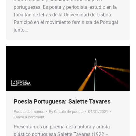
portuguesas. Es poeta y periodista, estudio en la
facultad de letras de la Universidad de Lisboa.
Participó en el movimiento feminista de Portugal
junto…
Poesía Portuguesa: Salette Tavares
Poesía del mundo
By
Círculo de poesía
04/01/2021
Leave a comment
Presentamos un poema de la autora y artista
plástico portuguesa Salette Tavares (1922 –