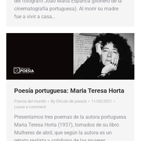
del fotógrafo João Maria Espanca (pionero de la
cinematografía portuguesa). Al morir su madre
fue a vivir a casa…
Poesía portuguesa: Maria Teresa Horta
Poesía del mundo
By
Círculo de poesía
11/05/2021
Leave a comment
Presentamos tres poemas de la autora portuguesa
Maria Teresa Horta (1937), tomados de su libro
Mulheres de abril, que según la autora es un
retrato realista y cotidiano de las mujeres