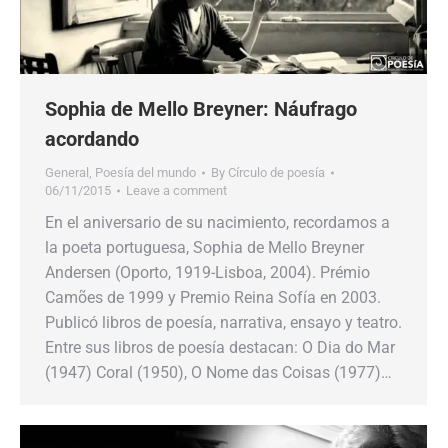
Sophia de Mello Breyner: Náufrago
acordando
General
,
Poesía del mundo
By
Círculo de poesía
06/11/2015
Leave a comment
En el aniversario de su nacimiento, recordamos a
la poeta portuguesa, Sophia de Mello Breyner
Andersen (Oporto, 1919-Lisboa, 2004). Prémio
Camões de 1999 y Premio Reina Sofía en 2003.
Publicó libros de poesía, narrativa, ensayo y teatro.
Entre sus libros de poesía destacan: O Dia do Mar
(1947) Coral (1950), O Nome das Coisas (1977)…