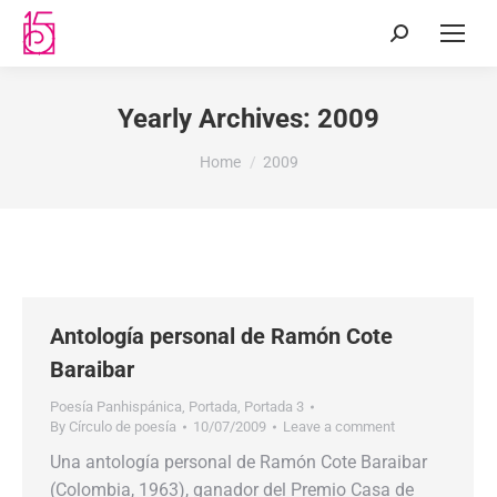
Yearly Archives:
2009
You are here:
Home
2009
Antología personal de Ramón Cote
Baraibar
Poesía Panhispánica
,
Portada
,
Portada 3
By
Círculo de poesía
10/07/2009
Leave a comment
Una antología personal de Ramón Cote Baraibar
(Colombia, 1963), ganador del Premio Casa de