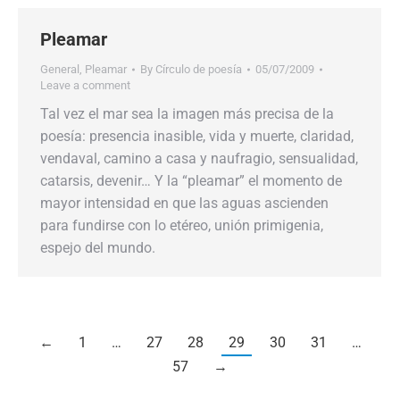
Pleamar
General
,
Pleamar
By
Círculo de poesía
05/07/2009
Leave a comment
Tal vez el mar sea la imagen más precisa de la
poesía: presencia inasible, vida y muerte, claridad,
vendaval, camino a casa y naufragio, sensualidad,
catarsis, devenir… Y la “pleamar” el momento de
mayor intensidad en que las aguas ascienden
para fundirse con lo etéreo, unión primigenia,
espejo del mundo.
←
1
…
27
28
29
30
31
…
57
→