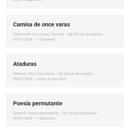
Camisa de once varas
Camisa de once varas
,
General
By
Círculo de poesía
06/07/2009
1 Comment
Ataduras
General
,
Otros Discursos
By
Círculo de poesía
06/07/2009
Leave a comment
Poesía permutante
General
,
Poesía permutante
By
Círculo de poesía
06/07/2009
1 Comment