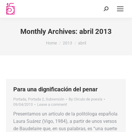
Monthly Archives:
abril 2013
You are here:
Home
2013
abril
Para una dignificación del penar
Portada
,
Portada 2
,
Subversión
By
Círculo de poesía
09/04/2013
Leave a comment
Presentamos un artículo de la politóloga española
Laura Suárez (Vigo, 1984), a partir de unos versos
de Baudelaire que, en sus palabras, es “una suerte