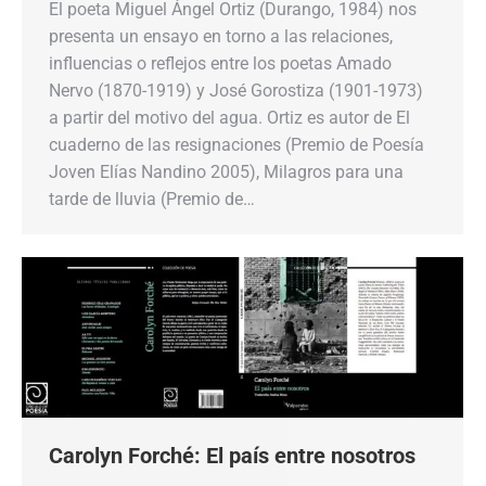
El poeta Miguel Ángel Ortiz (Durango, 1984) nos
presenta un ensayo en torno a las relaciones,
influencias o reflejos entre los poetas Amado
Nervo (1870-1919) y José Gorostiza (1901-1973)
a partir del motivo del agua. Ortiz es autor de El
cuaderno de las resignaciones (Premio de Poesía
Joven Elías Nandino 2005), Milagros para una
tarde de lluvia (Premio de…
Carolyn Forché: El país entre nosotros