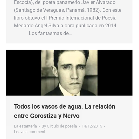
Escocia), del poeta panameño Javier Alvarado
(Santiago de Veraguas, Panamá, 1982). Con este
libro obtuvo el I Premio Internacional de Poesía
Medardo Ángel Silva a obra publicada en 2014.
Los fantasmas de…
Todos los vasos de agua. La relación
entre Gorostiza y Nervo
La estantería
By
Círculo de poesía
14/12/2015
Leave a comment