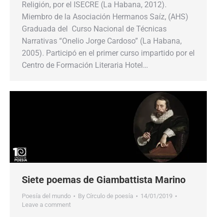
Religión, por el ISECRE (La Habana, 2012).
Miembro de la Asociación Hermanos Saíz, (AHS)
Graduada del Curso Nacional de Técnicas
Narrativas “Onelio Jorge Cardoso” (La Habana,
2005). Participó en el primer curso impartido por el
Centro de Formación Literaria Hotel…
Siete poemas de Giambattista Marino
Poesía del mundo
By
Círculo de poesía
14/01/2019
Leave a comment