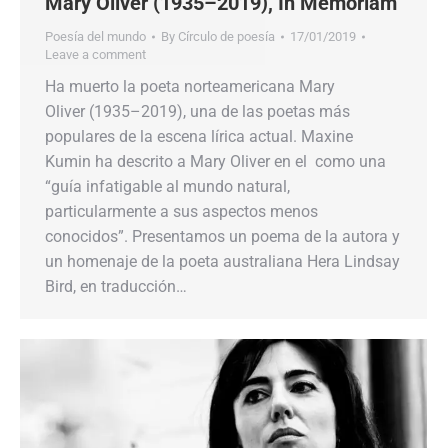
Mary Oliver (1935–2019), In Memoriam
Poesía del mundo
By
Círculo de poesía
17/01/2019
Leave a comment
Ha muerto la poeta norteamericana Mary
Oliver (1935–2019), una de las poetas más
populares de la escena lírica actual. Maxine
Kumin ha descrito a Mary Oliver en el como una
“guía infatigable al mundo natural,
particularmente a sus aspectos menos
conocidos”. Presentamos un poema de la autora y
un homenaje de la poeta australiana Hera Lindsay
Bird, en traducción…