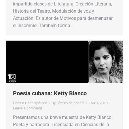
impartido clases de Literatura, Creación Literaria,
Historia del Teatro, Modulación de voz y
Actuación. Es autor de Motivos para desmenuzar
el insomnio. También forma…
Poesía cubana: Ketty Blanco
Poesía Panhispánica
By
Círculo de poesía
15/01/2019
Leave a comment
Presentamos una breve muestra de Ketty Blanco.
Poeta y narradora. Licenciada en Ciencias de la