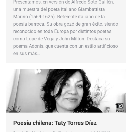
Presentamos, en versión de Alfredo Soto Guillén,
una muestra del poeta italiano Giambattista
Marino (1569-1625). Referente italiano de la
poesía barroca. Su obra gozó de gran éxito, siendo
reconocido en toda Europa por distintos poetas
como Lope de Vega y John Milton. Destaca su
poema Adonis, que cuenta con un estilo artificioso
en sus más…
Poesía chilena: Taty Torres Díaz