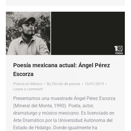
Poesía mexicana actual: Ángel Pérez
Escorza
Poesía en México
By
Círculo de poesía
15/01/2019
Leave a comment
Presentamos una muestrade Ángel Pérez Escorza
(Mineral del Monte, 1990). Poeta, actor,
dramaturgo y músico mexicano. Es licenciado en
Arte Dramático por la Universidad Autónoma del
Estado de Hidalgo. Donde igualmente ha