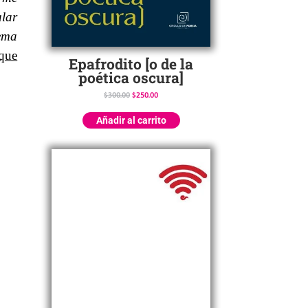
lar
oema
 que
Epafrodito [o de la
poética oscura]
$
300.00
$
250.00
Añadir al carrito