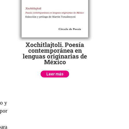
Xochitlajtoli. Poesía
contemporánea en
lenguas originarias de
México
Leer más
ho y
 por
para