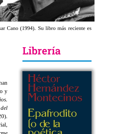
ar Cano (1994). Su libro más reciente es
Librería
 han
co y
os.
del
20).
ial,
erme