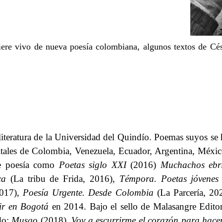
iere vivo de nueva poesía colombiana, algunos textos de Cés
 literatura de la Universidad del Quindío. Poemas suyos se
itales de Colombia, Venezuela, Ecuador, Argentina, Méxi
 poesía como​​
Poetas siglo XXI
​​ (2016)​​
Muchachos ebri
ca
​​ (La tribu de Frida, 2016),​​
Témpora. Poetas jóvenes 
017),​​
Poesía Urgente. Desde Colombia
​​ (La Parcería, 20
ir en Bogotá
​​ en 2014. Bajo el sello de Malasangre Editor
o:​​
Musgo​​
(2018)
, Voy a escurrirme el corazón para hac