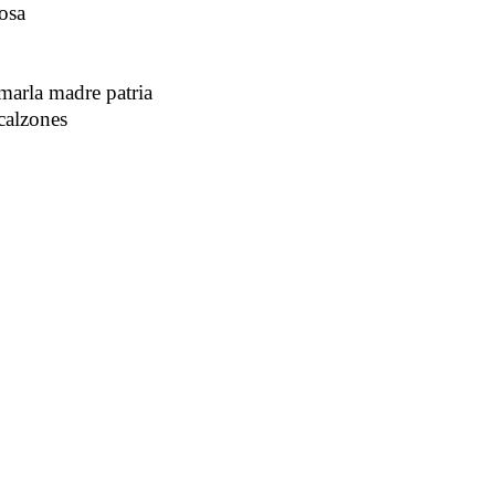
osa
marla madre patria
calzones