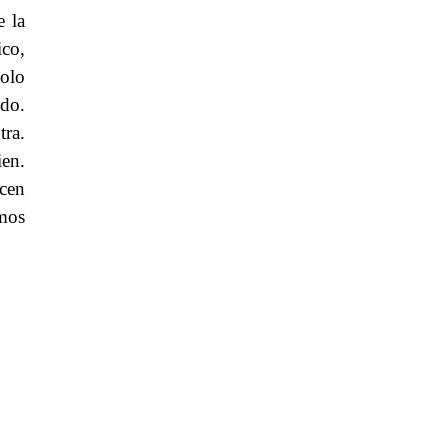
e la
ico,
solo
do.
ra.
ien.
ecen
amos