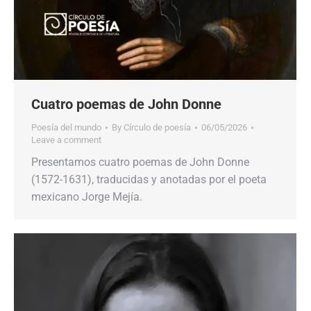
Cuatro poemas de John Donne
Poesía del mundo
By
Círculo de poesía
06/05/2026
Leave a comment
Presentamos cuatro poemas de John Donne
(1572-1631), traducidas y anotadas por el poeta
mexicano Jorge Mejía.