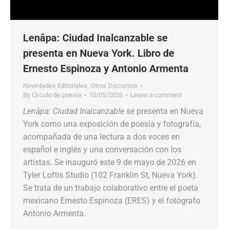
Lenâpa: Ciudad Inalcanzable se
presenta en Nueva York. Libro de
Ernesto Espinoza y Antonio Armenta
Novedades Editoriales
,
Otros Discursos
By
Círculo de poesía
10/05/2026
Leave a comment
Lenâpa: Ciudad Inalcanzable
se presenta en Nueva
York como una exposición de poesía y fotografía,
acompañada de una lectura a dos voces en
español e inglés y una conversación con los
artistas. Se inauguró este 9 de mayo de 2026 en
Tyler Loftis Studio (102 Franklin St, Nueva York).
Se trata de un trabajo colaborativo entre el poeta
mexicano Ernesto Espinoza (ERES) y el fotógrafo
Antonio Armenta.