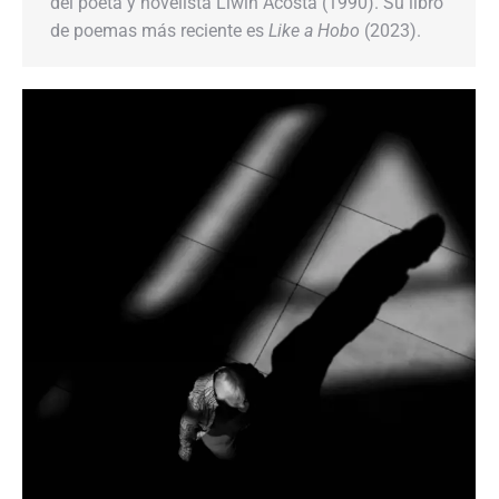
del poeta y novelista Liwin Acosta (1990). Su libro
de poemas más reciente es
Like a Hobo
(2023).