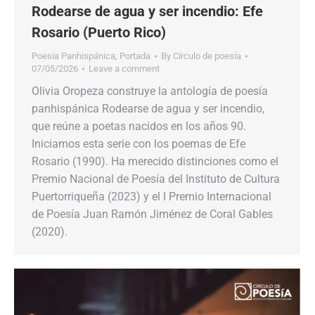
Rodearse de agua y ser incendio: Efe
Rosario (Puerto Rico)
Poesía Panhispánica
,
Portada
By
Círculo de poesía
07/05/2026
Leave a comment
Olivia Oropeza construye la antología de poesía
panhispánica Rodearse de agua y ser incendio,
que reúne a poetas nacidos en los años 90.
Iniciamos esta serie con los poemas de Efe
Rosario (1990). Ha merecido distinciones como el
Premio Nacional de Poesía del Instituto de Cultura
Puertorriqueña (2023) y el I Premio Internacional
de Poesía Juan Ramón Jiménez de Coral Gables
(2020).