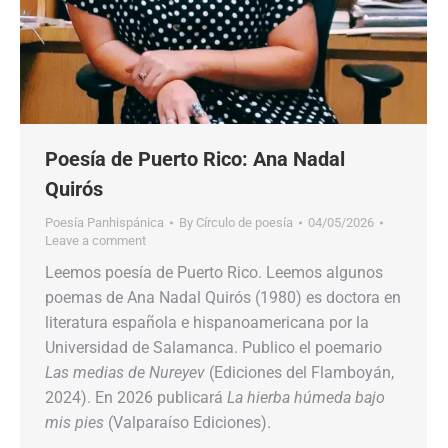
Poesía de Puerto Rico: Ana Nadal
Quirós
Poesía Panhispánica
By
Círculo de poesía
04/05/2026
Leave a comment
Leemos poesía de Puerto Rico. Leemos algunos
poemas de Ana Nadal Quirós (1980) es doctora en
literatura española e hispanoamericana por la
Universidad de Salamanca. Publico el poemario
Las medias de Nureyev
(Ediciones del Flamboyán,
2024). En 2026 publicará
La hierba húmeda bajo
mis pies
(Valparaíso Ediciones).