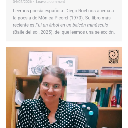
04/05/2026
Leave a comment
Leemos poesía española. Diego Roel nos acerca a
la poesía de Mónica Picorel (1970). Su libro más
reciente es
Fui un árbol en un balcón minúsculo
(Baile del sol, 2025), del que leemos una selección.