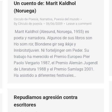
Un cuento de: Marit Kaldhol
(Noruega)
Circulo de Poesía
,
Narrativa
,
Poesía del mundo
By
Círculo de poesía
06/06/2009
Leave a comment
Marit Kaldhol (Alesund, Noruega, 1955) es
poeta y narradora. Algunos de sus libros son
Ho som ror, Blondene gir seg ikkje y
Innbrotstjuven. Ni forteljinger om Peder. Su
trabajo ha merecido el Premio Europeo Pier
Paolo Vergario 1987, el Premio Alemán Jugendl
de Literatura 1988 y el Premio Samlags 2001.
Ha asistido a diferentes festivales…
Repudiamos agresión contra
escritores