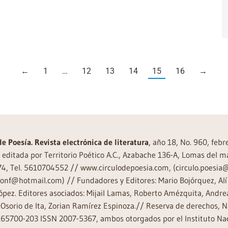
←
1
…
12
13
14
15
16
→
de Poesía. Revista electrónica de literatura
, año 18, No. 960, feb
editada por Territorio Poético A.C., Azabache 136-A, Lomas del m
74, Tel. 5610704552 // www.circulodepoesia.com, (circulo.poesi
ronf@hotmail.com) // Fundadores y Editores: Mario Bojórquez, Alí 
ópez. Editores asociados: Mijail Lamas, Roberto Amézquita, And
Osorio de Ita, Zorian Ramírez Espinoza.// Reserva de derechos, 
65700-203 ISSN 2007-5367, ambos otorgados por el Instituto Nac