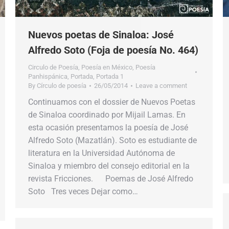
Nuevos poetas de Sinaloa: José
Alfredo Soto (Foja de poesía No. 464)
Circulo de Poesía
,
Poesía en México
,
Poesía
Panhispánica
,
Portada
,
Portada 1
By
Círculo de poesía
26/05/2014
Leave a comment
Continuamos con el dossier de Nuevos Poetas
de Sinaloa coordinado por Mijail Lamas. En
esta ocasión presentamos la poesía de José
Alfredo Soto (Mazatlán). Soto es estudiante de
literatura en la Universidad Autónoma de
Sinaloa y miembro del consejo editorial en la
revista Fricciones. Poemas de José Alfredo
Soto Tres veces Dejar como…