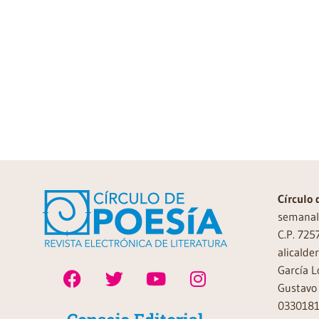
Círculo 
semanal 
C.P. 725
alicalde
García L
Gustavo 
0330181