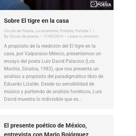
Sobre El tigre en la casa
Circulo de Poesía
,
La estantería
,
Portada
,
Portada 1
By
Círculo de poesía
17/05/2013
Leave a comment
A propósito de la reedición del El tigre en la
casa, por Valparaiso México, presentamos un
ensayo del poeta Luis David Palacios (Los
Mochis, Sinaloa, 1983), que nos presenta un
análisis a propósito del paradigmático libro de
Eduardo Lizalde. Desde su sensibilidad de
músico y partiendo de análisis fonéticos, Luis
David muestra lo indivisible que es…
El presente poético de México,
entrevista con Mario Bojórquez