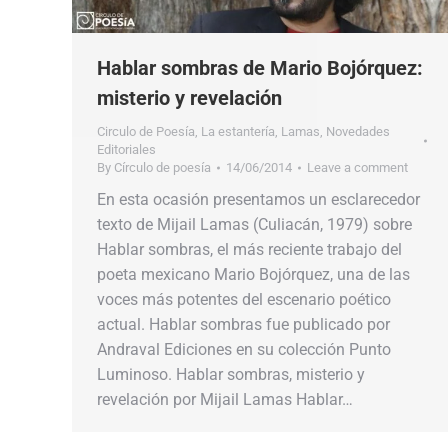
Hablar sombras de Mario Bojórquez:
misterio y revelación
Circulo de Poesía
,
La estantería
,
Lamas
,
Novedades
Editoriales
By
Círculo de poesía
14/06/2014
Leave a comment
En esta ocasión presentamos un esclarecedor
texto de Mijail Lamas (Culiacán, 1979) sobre
Hablar sombras, el más reciente trabajo del
poeta mexicano Mario Bojórquez, una de las
voces más potentes del escenario poético
actual. Hablar sombras fue publicado por
Andraval Ediciones en su colección Punto
Luminoso. Hablar sombras, misterio y
revelación por Mijail Lamas Hablar…