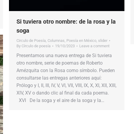
Si tuviera otro nombre: de la rosa y la
soga
Circulo de Poesía
,
Columnas
,
Poesía en México
,
slider
By
Círculo de poesía
19/10/2023
Leave a comment
Presentamos una nueva entrega de Si tuviera
otro nombre, serie de poemas de Roberto
Amézquita con la Rosa como símbolo. Pueden
consultarse las entregas anteriores aquí:
Prólogo y I, II, III, IV, V, VI, VII, VIII, IX, X, XI, XII, XIII,
XIV, XV o dando clic al final da cada poema.
XVI De la soga y el aire de la soga y la…