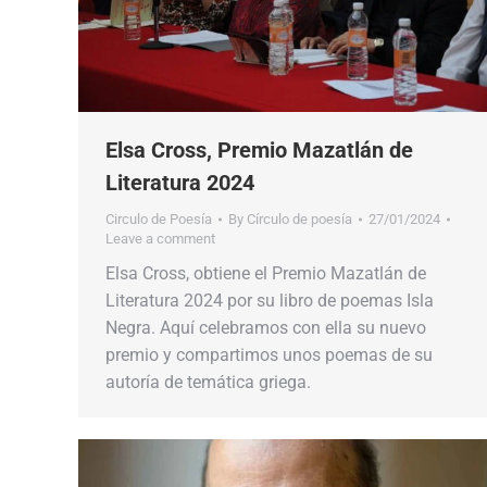
Elsa Cross, Premio Mazatlán de
Literatura 2024
Circulo de Poesía
By
Círculo de poesía
27/01/2024
Leave a comment
Elsa Cross, obtiene el Premio Mazatlán de
Literatura 2024 por su libro de poemas Isla
Negra. Aquí celebramos con ella su nuevo
premio y compartimos unos poemas de su
autoría de temática griega.