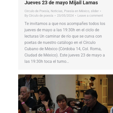
Jueves 23 de mayo Mijail Lamas
Circulo de Poesía
,
Noticias
,
Poesía en México
,
slider
By
Círculo de poesía
23/05/2024
Leave a comment
Te invitamos a que nos acompañes todos los
jueves de mayo a las 19:30h en el ciclo de
lecturas Un caminar de río que se curva con
poetas de nuestro catálogo en el Círculo
Cubano de México (Córdoba 14, Col. Roma,
Ciudad de México). Este jueves 23 de mayo a
las 19:30h toca el turno…