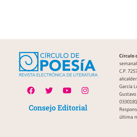
Círculo 
semanal 
C.P. 725
alicalde
García L
Gustavo 
0330181
Consejo Editorial
Responsa
última m