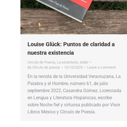
Louise Glück: Puntos de claridad a
nuestra existencia
Circulo de Poesía
,
La estantería
,
slider
By
Círculo de poesía
13/10/2023
Leave a comment
En la revista de la Universidad Veracruzana, La
Palabra y el Hombre, número 61, de julio
septiembre 2022, Casandra Gómez, Licenciada
en Lengua y Literatura Hispánicas, escribe
sobre Noche fiel y virtuosa publicado por Visor
Libros México y Círculo de Poesía.