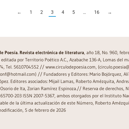
←
1
2
3
4
5
…
16
→
de Poesía. Revista electrónica de literatura
, año 18, No. 960, feb
editada por Territorio Poético A.C., Azabache 136-A, Lomas del m
74, Tel. 5610704552 // www.circulodepoesia.com, (circulo.poesi
ronf@hotmail.com) // Fundadores y Editores: Mario Bojórquez, Alí 
ópez. Editores asociados: Mijail Lamas, Roberto Amézquita, And
Osorio de Ita, Zorian Ramírez Espinoza.// Reserva de derechos, 
65700-203 ISSN 2007-5367, ambos otorgados por el Instituto Nac
ble de la última actualización de este Número, Roberto Amézquit
odificación, 5 de febrero de 2026