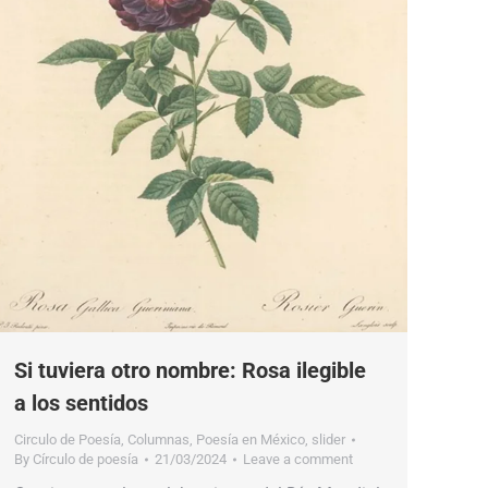
Si tuviera otro nombre: Rosa ilegible
a los sentidos
Circulo de Poesía
,
Columnas
,
Poesía en México
,
slider
By
Círculo de poesía
21/03/2024
Leave a comment