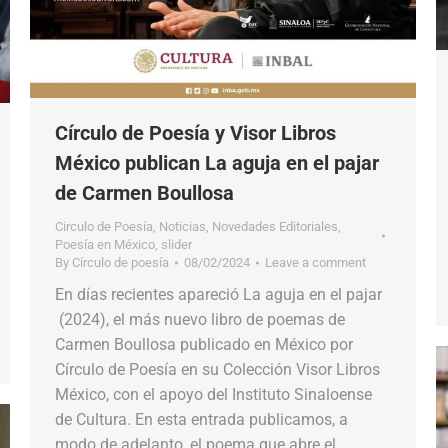
Círculo de Poesía y Visor Libros
México publican La aguja en el pajar
de Carmen Boullosa
Circulo de Poesía
,
Noticias
,
Novedades Editoriales
,
Poesía en México
,
slider
By
Círculo de poesía
08/02/2024
Leave a comment
En días recientes apareció​​ La aguja en el pajar​​
(2024),​​ el más nuevo libro de poemas de
Carmen Boullosa publicado en México por
Círculo de Poesía en su Colección Visor Libros
México,​​ con el apoyo del Instituto Sinaloense
de Cultura.​​ En esta entrada publicamos, a
modo de adelanto,​​ el poema que abre el