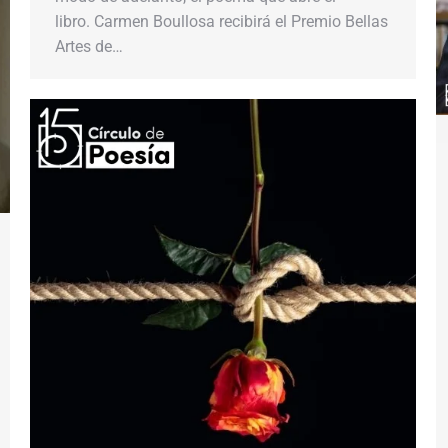
libro. Carmen Boullosa recibirá el Premio Bellas
Artes de…