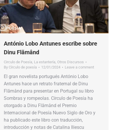
António Lobo Antunes escribe sobre
Dinu Flămând
Circulo de Poesía
,
La estantería
,
Otros Discursos
By
Círculo de poesía
12/01/2024
Leave a comment
El gran novelista portugués António Lobo
Antunes hace un retrato fraternal de Dinu
Flămând para presentar en Portugal su libro
Sombras y rompeolas. Círculo de Poesía ha
otorgado a Dinu Flămând el Premio
Internacional de Poesía Nuevo Siglo de Oro y
ha publicado este libro con traducción,
introducción y notas de Catalina Iliescu