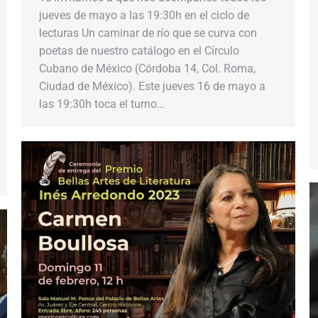
jueves de mayo a las 19:30h en el ciclo de
lecturas Un caminar de río que se curva con
poetas de nuestro catálogo en el Círculo
Cubano de México (Córdoba 14, Col. Roma,
Ciudad de México). Este jueves 16 de mayo a
las 19:30h toca el turno…