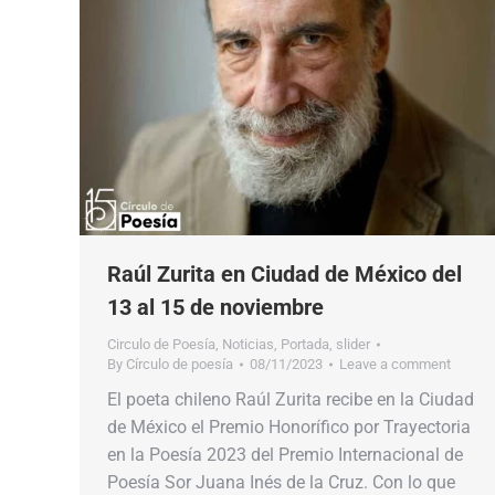
Raúl Zurita en Ciudad de México del
13 al 15 de noviembre
Circulo de Poesía
,
Noticias
,
Portada
,
slider
By
Círculo de poesía
08/11/2023
Leave a comment
El poeta chileno Raúl Zurita recibe en la Ciudad
de México el Premio Honorífico por Trayectoria
en la Poesía 2023 del Premio Internacional de
Poesía Sor Juana Inés de la Cruz. Con lo que