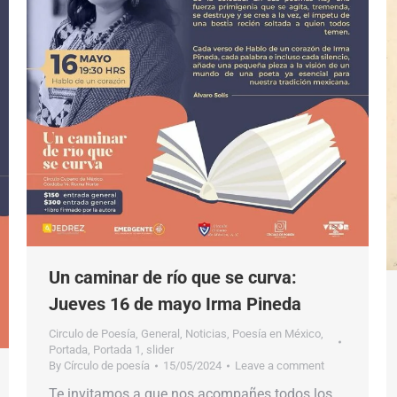
Un caminar de río que se curva:
Jueves 16 de mayo Irma Pineda
Circulo de Poesía
,
General
,
Noticias
,
Poesía en México
,
Portada
,
Portada 1
,
slider
By
Círculo de poesía
15/05/2024
Leave a comment
Te invitamos a que nos acompañes todos los