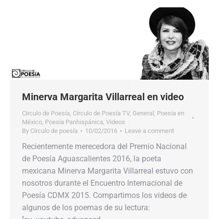
Minerva Margarita Villarreal en video
Circulo de Poesía
,
Círculo de Poesía TV
,
General
,
Poesía en
México
,
Poesía Panhispánica
,
Videos
By
Círculo de poesía
10/02/2016
Leave a comment
Recientemente merecedora del Premio Nacional
de Poesía Aguascalientes 2016, la poeta
mexicana Minerva Margarita Villarreal estuvo con
nosotros durante el Encuentro Internacional de
Poesía CDMX 2015. Compartimos los videos de
algunos de los poemas de su lectura: