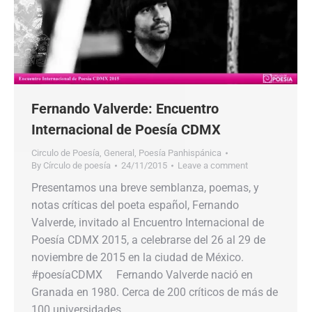
Fernando Valverde: Encuentro
Internacional de Poesía CDMX
Circulo de Poesía
,
General
,
Poesía Panhispánica
By
Círculo de poesía
24/11/2015
Leave a comment
Presentamos una breve semblanza, poemas, y
notas críticas del poeta español, Fernando
Valverde, invitado al Encuentro Internacional de
Poesía CDMX 2015, a celebrarse del 26 al 29 de
noviembre de 2015 en la ciudad de México.
#poesíaCDMX Fernando Valverde nació en
Granada en 1980. Cerca de 200 críticos de más de
100 universidades…