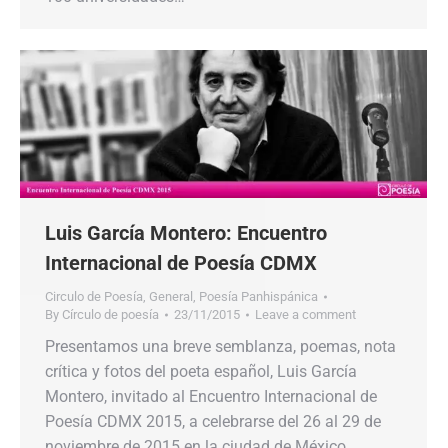
Luis García Montero: Encuentro
Internacional de Poesía CDMX
Circulo de Poesía
,
General
,
Poesía Panhispánica
By
Círculo de poesía
23/11/2015
Leave a comment
Presentamos una breve semblanza, poemas, nota
crítica y fotos del poeta español, Luis García
Montero, invitado al Encuentro Internacional de
Poesía CDMX 2015, a celebrarse del 26 al 29 de
noviembre de 2015 en la ciudad de México.