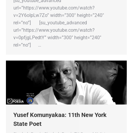
[su_youtube_advanced
url=”https://www.youtube.com/watch?
v=2Y6oIpLw7Zo” width=”300″ height=”240″
rel=”no”] [su_youtube_advanced
url=”https://www.youtube.com/watch?
v=0pfjgLPedtY” width=”300″ height=”240″
rel=”no”] …
Yusef Komunyakaa: 11th New York
State Poet