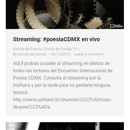
Streaming: #poesiaCDMX en vivo
Circulo de Poesía
,
Círculo de Poesía TV
By
Círculo de poesía
26/11/2015
Leave a comment
AQUÍ podrás acceder al streaming en directo de
todas las lecturas del Encuentro Internacional de
Poesía CDMX. Consulta el streaming por la
mañana y por la tarde para no perderte ninguna
lectura:
http://www.ustream.tv/channel/c%C3%ADrculo-
de-poes%C3%ADa