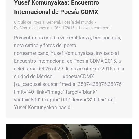
Yusef Komunyakaa: Encuentro
Internacional de Poesía CDMX
Circulo de Poesía
,
General
,
Poesía del mundo
By
Círculo de poesía
26/11/2015
Leave a comment
Presentamos una breve semblanza, tres poemas,
nota crítica y fotos del poeta
norteamericano, Yusef Komunyakaa, invitado al
Encuentro Internacional de Poesía CDMX 2015, a
celebrarse del 26 al 29 de noviembre de 2015 en la
ciudad de México. #poesíaCDMX
[su_carousel source=”media: 35374,35375,35376″
limit=”40″ link=”image” target=”blank”
width=”800″ height=”100″ items=”8″ title=”no”]
Yusef Komunyakaa nació…