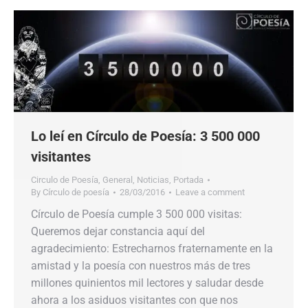
Lo leí en Círculo de Poesía: 3 500 000
visitantes
Circulo de Poesía
,
General
,
Noticias
,
Portada
By
Círculo de poesía
28/03/2016
Leave a comment
Círculo de Poesía cumple 3 500 000 visitas:
Queremos dejar constancia aquí del
agradecimiento: Estrecharnos fraternamente en la
amistad y la poesía con nuestros más de tres
millones quinientos mil lectores y saludar desde
ahora a los asiduos visitantes con que nos