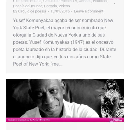
Circulo de Poesía
,
Círculo de Poesía TV
,
General
,
Noticias
,
Poesía del mundo
,
Portada
,
Videos
By
Círculo de poesía
13/01/2016
Leave a comment
Yusef Komunyakaa acaba de ser nombrado New
York State Poet, el mayor reconocimiento que
otorga la Ciudad de Nueva York a uno de sus
poetas. Yusef Komunyakaa (1947) es el onceavo
poeta laureado en la historia de la ciudad. Durante
el anuncio dijo que, en los dos años como State
Poet of New York: “me…