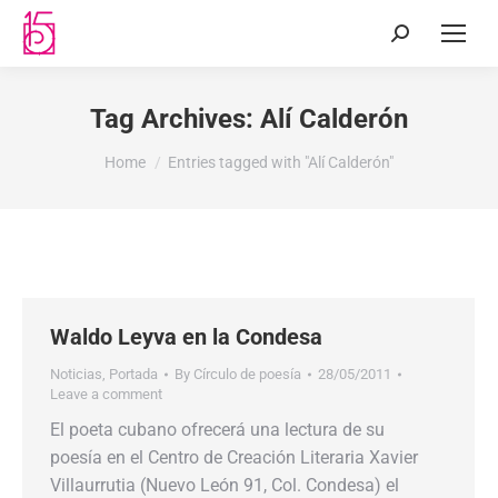
Tag Archives:
Alí Calderón
You are here:
Home
Entries tagged with "Alí Calderón"
Waldo Leyva en la Condesa
Noticias
,
Portada
By
Círculo de poesía
28/05/2011
Leave a comment
El poeta cubano ofrecerá una lectura de su
poesía en el Centro de Creación Literaria Xavier
Villaurrutia (Nuevo León 91, Col. Condesa) el