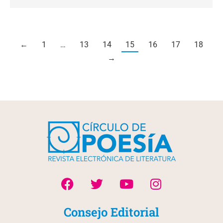
←
1
…
13
14
15
16
17
18
→
Consejo Editorial