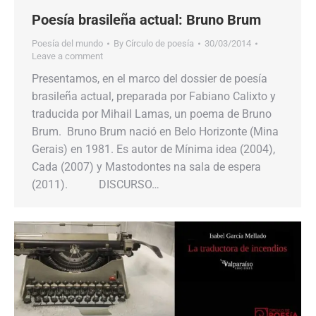
Poesía brasileña actual: Bruno Brum
Poesía del mundo
By
Círculo de poesía
30/03/2014
Leave a comment
Presentamos, en el marco del dossier de poesía
brasileña actual, preparada por Fabiano Calixto y
traducida por Mihail Lamas, un poema de Bruno
Brum. Bruno Brum nació en Belo Horizonte (Mina
Gerais) en 1981. Es autor de Mínima idea (2004),
Cada (2007) y Mastodontes na sala de espera
(2011). DISCURSO…