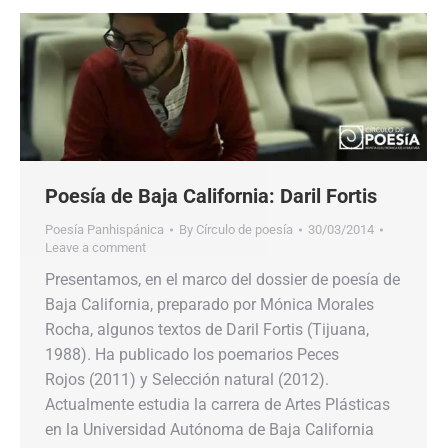
Poesía de Baja California: Daril Fortis
Poesía Panhispánica
By
Círculo de poesía
30/03/2014
Leave a comment
Presentamos, en el marco del dossier de poesía de
Baja California, preparado por Mónica Morales
Rocha, algunos textos de Daril Fortis (Tijuana,
1988). Ha publicado los poemarios Peces
Rojos (2011) y Selección natural (2012).
Actualmente estudia la carrera de Artes Plásticas
en la Universidad Autónoma de Baja California