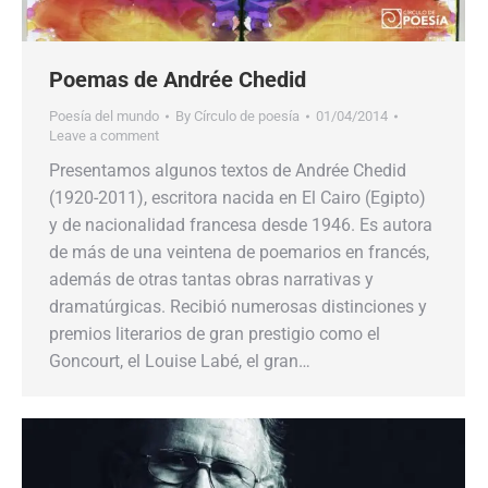
Poemas de Andrée Chedid
Poesía del mundo
By
Círculo de poesía
01/04/2014
Leave a comment
Presentamos algunos textos de Andrée Chedid
(1920-2011), escritora nacida en El Cairo (Egipto)
y de nacionalidad francesa desde 1946. Es autora
de más de una veintena de poemarios en francés,
además de otras tantas obras narrativas y
dramatúrgicas. Recibió numerosas distinciones y
premios literarios de gran prestigio como el
Goncourt, el Louise Labé, el gran…