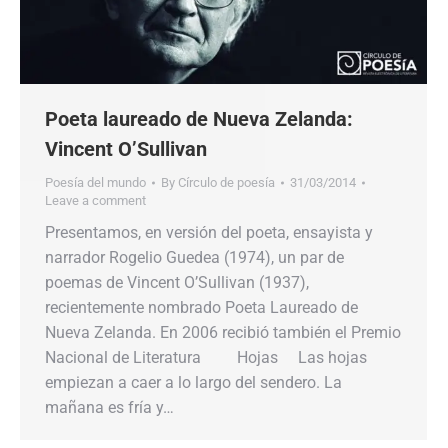
Poeta laureado de Nueva Zelanda:
Vincent O’Sullivan
Poesía del mundo
By
Círculo de poesía
31/03/2014
Leave a comment
Presentamos, en versión del poeta, ensayista y
narrador Rogelio Guedea (1974), un par de
poemas de Vincent O’Sullivan (1937),
recientemente nombrado Poeta Laureado de
Nueva Zelanda. En 2006 recibió también el Premio
Nacional de Literatura Hojas Las hojas
empiezan a caer a lo largo del sendero. La
mañana es fría y…