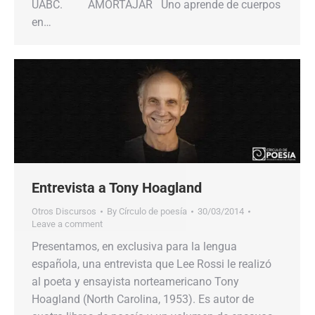
UABC. AMORTAJAR Uno aprende de cuerpos
en…
Entrevista a Tony Hoagland
Otros Discursos
By
Círculo de poesía
30/03/2014
Leave a comment
Presentamos, en exclusiva para la lengua
española, una entrevista que Lee Rossi le realizó
al poeta y ensayista norteamericano Tony
Hoagland (North Carolina, 1953). Es autor de