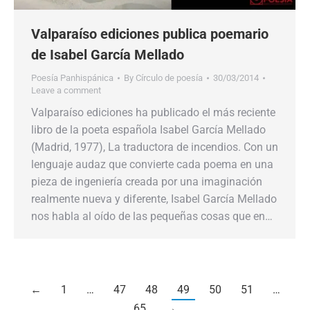
Valparaíso ediciones publica poemario
de Isabel García Mellado
Poesía Panhispánica
By
Círculo de poesía
30/03/2014
Leave a comment
Valparaíso ediciones ha publicado el más reciente
libro de la poeta española Isabel García Mellado
(Madrid, 1977), La traductora de incendios. Con un
lenguaje audaz que convierte cada poema en una
pieza de ingeniería creada por una imaginación
realmente nueva y diferente, Isabel García Mellado
nos habla al oído de las pequeñas cosas que en…
←
1
…
47
48
49
50
51
…
65
→