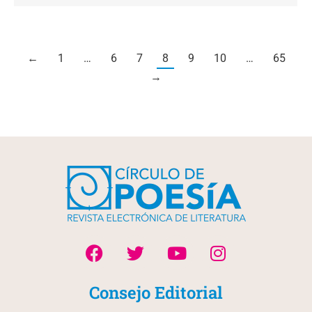
←
1
…
6
7
8
9
10
…
65
→
Consejo Editorial