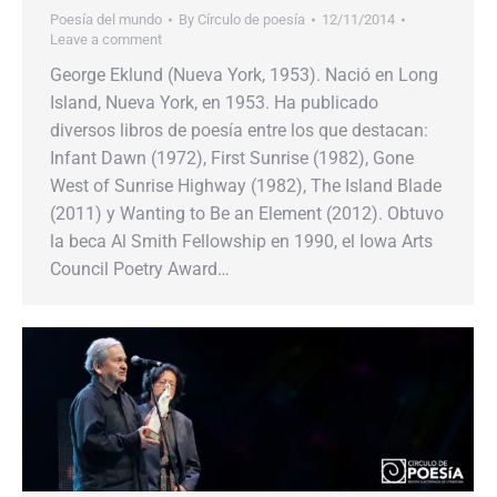
Poesía del mundo
By
Círculo de poesía
12/11/2014
Leave a comment
George Eklund (Nueva York, 1953). Nació en Long
Island, Nueva York, en 1953. Ha publicado
diversos libros de poesía entre los que destacan:
Infant Dawn (1972), First Sunrise (1982), Gone
West of Sunrise Highway (1982), The Island Blade
(2011) y Wanting to Be an Element (2012). Obtuvo
la beca Al Smith Fellowship en 1990, el Iowa Arts
Council Poetry Award…