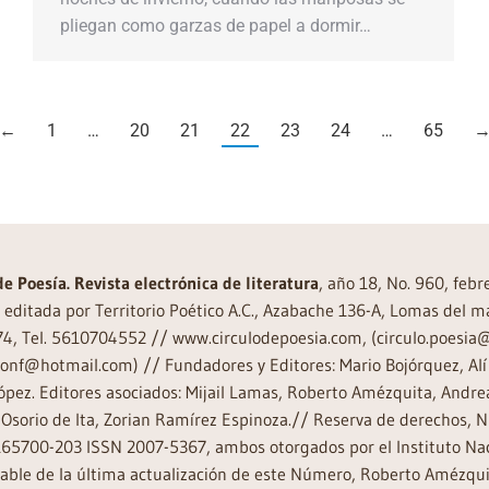
pliegan como garzas de papel a dormir…
←
1
…
20
21
22
23
24
…
65
de Poesía. Revista electrónica de literatura
, año 18, No. 960, feb
editada por Territorio Poético A.C., Azabache 136-A, Lomas del m
74, Tel. 5610704552 // www.circulodepoesia.com, (circulo.poesi
ronf@hotmail.com) // Fundadores y Editores: Mario Bojórquez, Alí 
ópez. Editores asociados: Mijail Lamas, Roberto Amézquita, And
Osorio de Ita, Zorian Ramírez Espinoza.// Reserva de derechos, 
65700-203 ISSN 2007-5367, ambos otorgados por el Instituto Nac
ble de la última actualización de este Número, Roberto Amézquit