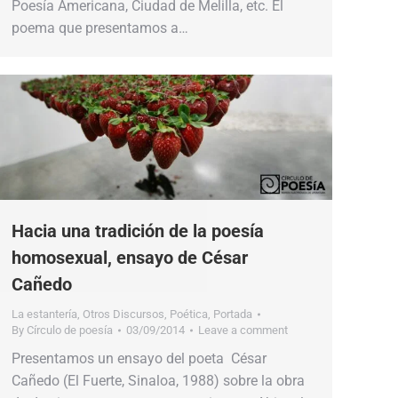
Poesía Americana, Ciudad de Melilla, etc. El
poema que presentamos a…
Hacia una tradición de la poesía
homosexual, ensayo de César
Cañedo
La estantería
,
Otros Discursos
,
Poética
,
Portada
By
Círculo de poesía
03/09/2014
Leave a comment
Presentamos un ensayo del poeta César
Cañedo (El Fuerte, Sinaloa, 1988) sobre la obra