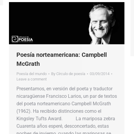
Poesía norteamericana: Campbell
McGrath
Poesía del mundo
By
Círculo de poesía
03/09/2014
Leave a comment
Presentamos, en versión del poeta y traductor
nicaragüense Francisco Larios, un par de textos
del poeta norteamericano Campbell McGrath
(1962). Ha recibido distinciones como el
Kingsley Tufts Award. La mariposa zebra
Cuarenta años esperé, desconcertado, estas
noches de invierno, cuando las mariposas se