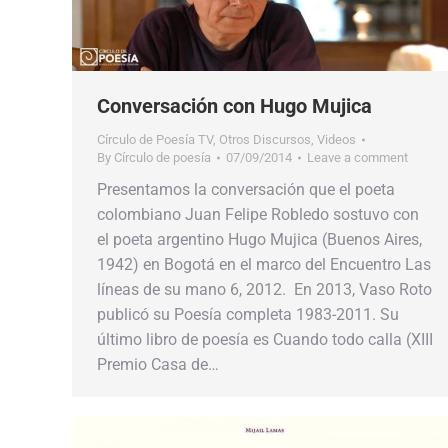
Conversación con Hugo Mujica
Círculo de Poesía TV
,
Otros Discursos
,
Videos
By
Círculo de poesía
07/09/2014
Leave a comment
Presentamos la conversación que el poeta
colombiano Juan Felipe Robledo sostuvo con
el poeta argentino Hugo Mujica (Buenos Aires,
1942) en Bogotá en el marco del Encuentro Las
líneas de su mano 6, 2012. En 2013, Vaso Roto
publicó su Poesía completa 1983-2011. Su
último libro de poesía es Cuando todo calla (XIII
Premio Casa de…