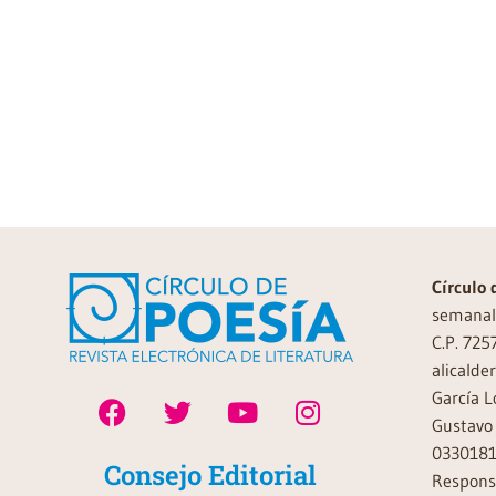
Círculo 
semanal 
C.P. 725
alicalde
García L
Gustavo 
0330181
Consejo Editorial
Responsa