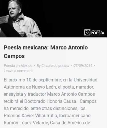
Poesía mexicana: Marco Antonio
Campos
Poesía en México
By
Círculo de poesía
07/09/2014
Leave a comment
El próximo 10 de septiembre, en la Universidad
Autónoma de Nuevo León, el poeta, narrador,
ensayista y traductor Marco Antonio Campos
recibirá el Doctorado Honoris Causa. Campos
ha merecido, entre otras distinciones, los
Premios Xavier Villaurrutia, Iberoamericano
Ramón López Velarde, Casa de América de