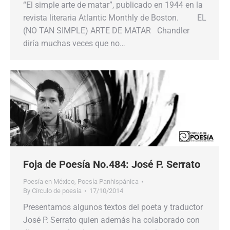
“El simple arte de matar”, publicado en 1944 en la
revista literaria Atlantic Monthly de Boston. EL
(NO TAN SIMPLE) ARTE DE MATAR Chandler
diría muchas veces que no…
Foja de Poesía No.484: José P. Serrato
Poesía en México
,
Poesía Panhispánica
By
Círculo de poesía
17/10/2014
Presentamos algunos textos del poeta y traductor
José P. Serrato quien además ha colaborado con