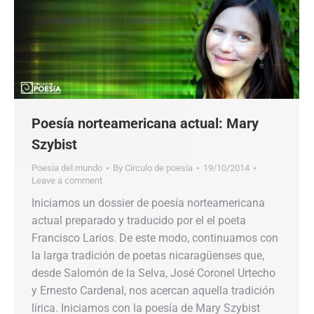
Poesía norteamericana actual: Mary
Szybist
Poesía del mundo
By
Círculo de poesía
19/10/2014
Leave a comment
Iniciamos un dossier de poesía norteamericana
actual preparado y traducido por el el poeta
Francisco Larios. De este modo, continuamos con
la larga tradición de poetas nicaragüenses que,
desde Salomón de la Selva, José Coronel Urtecho
y Ernesto Cardenal, nos acercan aquella tradición
lírica. Iniciamos con la poesía de Mary Szybist