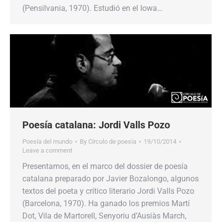
(Pensilvania, 1970). Estudió en el Iowa…
Poesía catalana: Jordi Valls Pozo
Poesía del mundo
By
Círculo de poesía
19/10/2014
Leave a comment
Presentamos, en el marco del dossier de poesía
catalana preparado por Javier Bozalongo, algunos
textos del poeta y crítico literario Jordi Valls Pozo
(Barcelona, 1970). Ha ganado los premios Martí
Dot, Vila de Martorell, Senyoriu d’Ausiàs March,