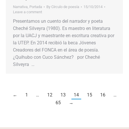
Narrativa
,
Portada
By
Círculo de poesía
15/10/2014
Leave a comment
Presentamos un cuento del narrador y poeta
Cheché Silveyra (1980). Es maestro en literatura
por la UACJ y maestrante en escritura creativa por
la UTEP. En 2014 recibió la beca Jóvenes
Creadores del FONCA en el área de poesía.
¿Quihubo con Cuco Sánchez? por Cheché
Silveyra …
←
1
…
12
13
14
15
16
…
65
→