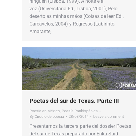
ninguén (Lisboa, 1999), A noite e a
voz (Universitária Ed., Lisboa, 2001), Pelo
deserto as minhas mãos (Coisas de leer Ed.,
Carcavelos, 2004) y Regresso (Labirinto,
Amarante,…
Poetas del sur de Texas. Parte III
Poesía en México
,
Poesía Panhispánica
By
Círculo de poesía
28/08/2014
Leave a comment
Presentamos la tercera parte del dossier Poetas
del sur de Texas preparado por Erika Said