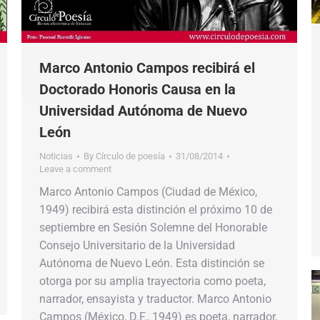
Marco Antonio Campos recibirá el
Doctorado Honoris Causa en la
Universidad Autónoma de Nuevo
León
Noticias
By
Círculo de poesía
31/08/2014
Leave a comment
Marco Antonio Campos (Ciudad de México,
1949) recibirá esta distinción el próximo 10 de
septiembre en Sesión Solemne del Honorable
Consejo Universitario de la Universidad
Autónoma de Nuevo León. Esta distinción se
otorga por su amplia trayectoria como poeta,
narrador, ensayista y traductor. Marco Antonio
Campos (México, D.F., 1949) es poeta, narrador,