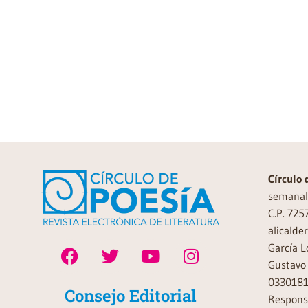
Círculo 
semanal 
C.P. 725
alicalde
García L
Gustavo 
0330181
Consejo Editorial
Responsa