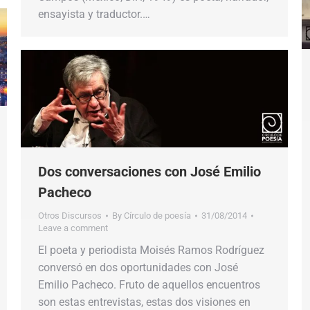
ensayista y traductor.…
Dos conversaciones con José Emilio
Pacheco
Otros Discursos
By
Círculo de poesía
31/08/2014
Leave a comment
El poeta y periodista Moisés Ramos Rodríguez
conversó en dos oportunidades con José
Emilio Pacheco. Fruto de aquellos encuentros
son estas entrevistas, estas dos visiones en