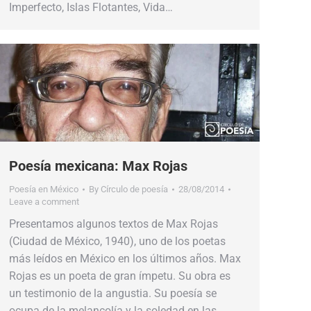
Imperfecto, Islas Flotantes, Vida…
Poesía mexicana: Max Rojas
Poesía en México
By
Círculo de poesía
28/08/2014
Leave a comment
Presentamos algunos textos de Max Rojas
(Ciudad de México, 1940), uno de los poetas
más leídos en México en los últimos años. Max
Rojas es un poeta de gran ímpetu. Su obra es
un testimonio de la angustia. Su poesía se
ocupa de la melancolía y la soledad en las