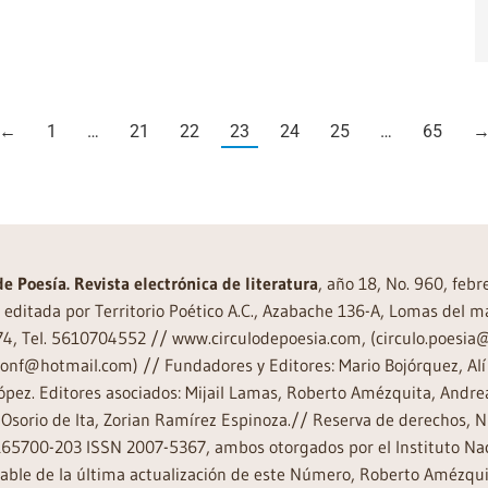
←
1
…
21
22
23
24
25
…
65
de Poesía. Revista electrónica de literatura
, año 18, No. 960, feb
editada por Territorio Poético A.C., Azabache 136-A, Lomas del m
74, Tel. 5610704552 // www.circulodepoesia.com, (circulo.poesi
ronf@hotmail.com) // Fundadores y Editores: Mario Bojórquez, Alí 
ópez. Editores asociados: Mijail Lamas, Roberto Amézquita, And
Osorio de Ita, Zorian Ramírez Espinoza.// Reserva de derechos, 
65700-203 ISSN 2007-5367, ambos otorgados por el Instituto Nac
ble de la última actualización de este Número, Roberto Amézquit