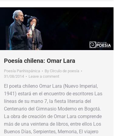
Poesía chilena: Omar Lara
Poesía Panhispánica
By
Círculo de poesía
31/08/2014
Leave a comment
El poeta chileno Omar Lara (Nuevo Imperial,
1941) estará en el encuentro de escritores Las
líneas de su mano 7, la fiesta literaria del
Centenario del Gimnasio Moderno en Bogotá.
La obra de creación de Omar Lara comprende
más de una veintena de libros, entre ellos Los
Buenos Días, Serpientes, Memoria, El viajero