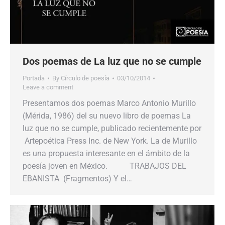
Dos poemas de La luz que no se cumple
Portada
By
Círculo de poesía
03/10/2014
Leave a comment
Presentamos dos poemas Marco Antonio Murillo
(Mérida, 1986) del su nuevo libro de poemas La
luz que no se cumple, publicado recientemente por
Artepoética Press Inc. de New York. La de Murillo
es una propuesta interesante en el ámbito de la
poesía joven en México. TRABAJOS DEL
EBANISTA (Fragmentos) Y el…