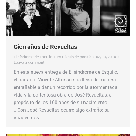
Cien años de Revueltas
El síndrome de Esquilo
By
Círculo de poesía
03/10/2014
Leave a comment
En esta nueva entrega de El síndrome de Esquilo,
el narrador Vicente Alfonso nos lleva de manera
entrañable a dar un recorrido por la atormentada
vida y la portentosa obra de José Revueltas, a
propósito de los 100 años de su nacimiento. . . . ..
.. Con José Revueltas ocurre algo extraño: su
imagen nos…