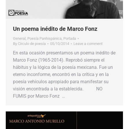
Un poema inédito de Marco Fonz
General
,
Poesía Panhispánica
,
Portada
By
Círculo de poesía
05/10/2014
Leave a comment
En esta ocasión presentamos un poema inédito de
Marco Fonz (1965-2014). Reprobó siempre el
hábitus y la lógica de la poesía mexicana. Fue un
eterno inconforme, encontró en la crítica y en la
poesía vehículos apropiado para manifestar su
visión encontrada a la establecida. NO
FUMIS por Marco Fonz …