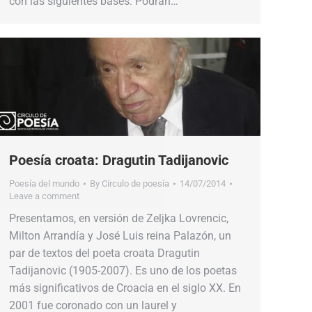
con las siguientes bases: Podrán…
Poesía croata: Dragutin Tadijanovic
Poesía del mundo
By
Círculo de poesía
14/07/2014
Leave a comment
Presentamos, en versión de Zeljka Lovrencic,
Milton Arrandía y José Luis reina Palazón, un
par de textos del poeta croata Dragutin
Tadijanovic (1905-2007). Es uno de los poetas
más significativos de Croacia en el siglo XX. En
2001 fue coronado con un laurel y