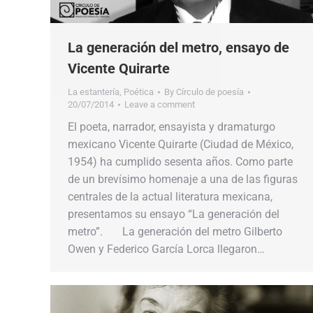
La generación del metro, ensayo de
Vicente Quirarte
La estantería
,
Poética
By
Círculo de poesía
20/07/2014
Leave a comment
El poeta, narrador, ensayista y dramaturgo
mexicano Vicente Quirarte (Ciudad de México,
1954) ha cumplido sesenta años. Como parte
de un brevísimo homenaje a una de las figuras
centrales de la actual literatura mexicana,
presentamos su ensayo “La generación del
metro”. La generación del metro Gilberto
Owen y Federico García Lorca llegaron…