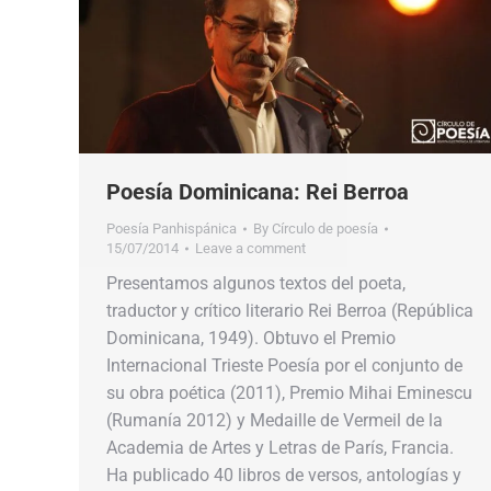
Poesía Dominicana: Rei Berroa
Poesía Panhispánica
By
Círculo de poesía
15/07/2014
Leave a comment
Presentamos algunos textos del poeta,
traductor y crítico literario Rei Berroa (República
Dominicana, 1949). Obtuvo el Premio
Internacional Trieste Poesía por el conjunto de
su obra poética (2011), Premio Mihai Eminescu
(Rumanía 2012) y Medaille de Vermeil de la
Academia de Artes y Letras de París, Francia.
Ha publicado 40 libros de versos, antologías y