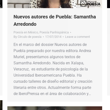
Nuevos autores de Puebla: Samantha
Arredondo
Poesía en México
,
Poesía Panhispánica
By
Círculo de poesía
17/07/2014
Leave a comment
En el marco del dossier Nuevos autores de
Puebla preparado por nuestra editora Andrea
Muriel, presentamos algunos textos de
Samantha Arredondo. Nacida en Xalapa,
Veracruz, es estudiante de psicología de la
Universidad Iberoamericana Puebla. Ha
cursado talleres de diseño editorial y creación
literaria entre otros. Actualmente forma parte
de IberoPrensa en el área de colaboración y…