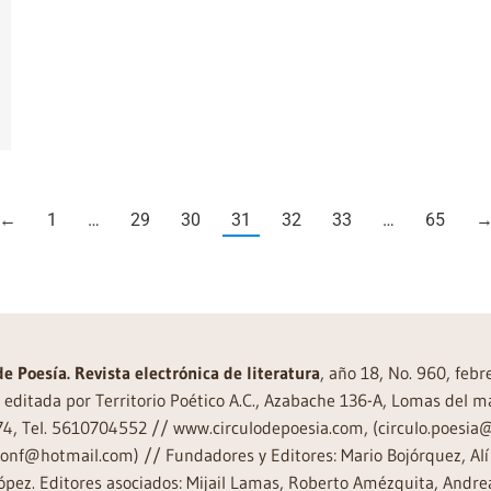
←
1
…
29
30
31
32
33
…
65
de Poesía. Revista electrónica de literatura
, año 18, No. 960, feb
editada por Territorio Poético A.C., Azabache 136-A, Lomas del m
74, Tel. 5610704552 // www.circulodepoesia.com, (circulo.poesi
ronf@hotmail.com) // Fundadores y Editores: Mario Bojórquez, Alí 
ópez. Editores asociados: Mijail Lamas, Roberto Amézquita, And