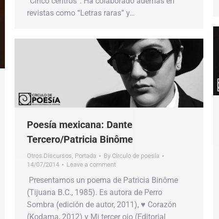
“Cinco centros”. Ha colaborado además en
revistas como “Letras raras” y…
Poesía mexicana: Dante
Tercero/Patricia Binôme
Otros Discursos
,
Portada
By
Círculo de poesía
14/07/2014
Leave a comment
Presentamos un poema de Patricia Binôme
(Tijuana B.C., 1985). Es autora de Perro
Sombra (edición de autor, 2011), ♥ Corazón
(Kodama, 2012) y Mi tercer ojo (Editorial