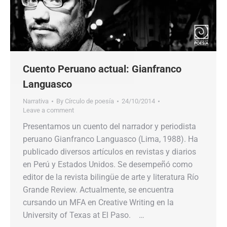
Cuento Peruano actual: Gianfranco
Languasco
Narrativa
By
Círculo de poesía
24/10/2014
Leave a comment
Presentamos un cuento del narrador y periodista
peruano Gianfranco Languasco (Lima, 1988). Ha
publicado diversos artículos en revistas y diarios
en Perú y Estados Unidos. Se desempeñó como
editor de la revista bilingüe de arte y literatura Río
Grande Review. Actualmente, se encuentra
cursando un MFA en Creative Writing en la
University of Texas at El Paso. …