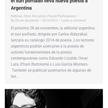
el suri porfiado lleva nueva poesía a
Argentina
Noticias
,
Otros Discursos
,
Poesía Panhispánica
By
Círculo de poesía
26/10/2014
Leave a comment
El próximo 28 de noviembre, la editorial argentina
el suri porfiado, dirigida por Carlos Aldazábal,
lanzará su catálogo 2014 de poesía. Los lectores
argentinos podrán acercarse a la poesía de
autores fundamentales de la poesía
contemporánea como Eduardo Lizalde, Omar
Lara, Efraín Bartolomé o Luis García Montero.
También se publican poemarios de algunas de
las…