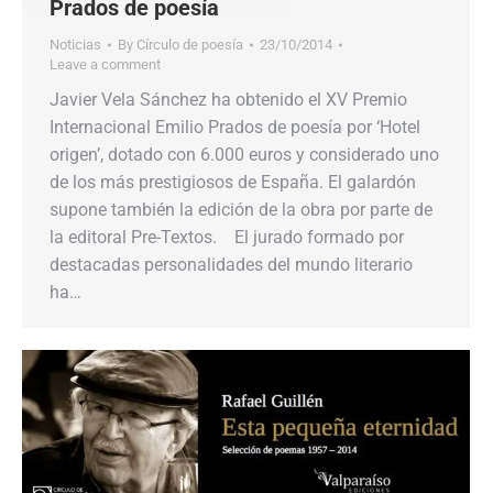
Prados de poesía
Noticias
By
Círculo de poesía
23/10/2014
Leave a comment
Javier Vela Sánchez ha obtenido el XV Premio
Internacional Emilio Prados de poesía por ‘Hotel
origen’, dotado con 6.000 euros y considerado uno
de los más prestigiosos de España. El galardón
supone también la edición de la obra por parte de
la editoral Pre-Textos. El jurado formado por
destacadas personalidades del mundo literario
ha…