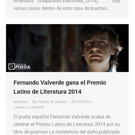
incendios” (Valparaíso Ediciones, 2014). . . . . hay
varias casas dentro de esta casa de puertas…
Fernando Valverde gana el Premio
Latino de Literatura 2014
Noticias
By
Círculo de poesía
23/10/2014
Leave a comment
El poeta español Fernando Valverde acaba de
obtener el Premio Latino de Literatura 2014 por su
libro de poemas La insistencia del daño,publicado