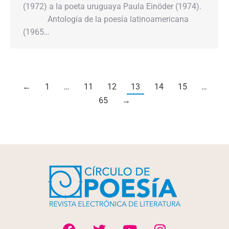
(1972) a la poeta uruguaya Paula Einöder (1974).
Antología de la poesía latinoamericana
(1965…
←
1
…
11
12
13
14
15
…
65
→