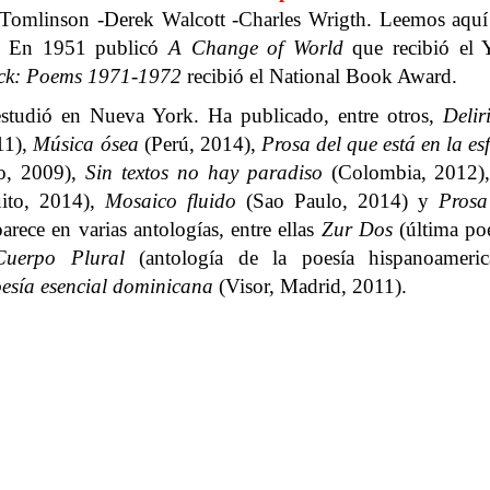
 Tomlinson -Derek Walcott -Charles Wrigth. Leemos aqu
). En 1951 publicó
A Change of World
que recibió el 
reck: Poems 1971-1972
recibió el National Book Award.
studió en Nueva York. Ha publicado, entre otros,
Delir
11),
Música ósea
(Perú, 2014),
Prosa del que está en la es
o, 2009),
Sin textos no hay paradiso
(Colombia, 2012)
ito, 2014),
Mosaico fluido
(Sao Paulo, 2014) y
Prosa
rece en varias antologías, entre ellas
Zur Dos
(última po
Cuerpo Plural
(antología de la poesía hispanoameric
esía esencial dominicana
(Visor, Madrid, 2011).