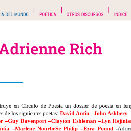
ÍA DEL MUNDO
POÉTICA
OTROS DISCURSOS
ÍNDICE
 Adrienne Rich
truye en Círculo de Poesía un dossier de poesía en le
es de los siguientes poetas:
David Antin
–
John Ashbery
r
–
Guy Davenport
–
Clayton Eshleman
–
Lyn Hejinia
ntia
–
Marlene NourbeSe Philip
–
Ezra Pound
-Adrie