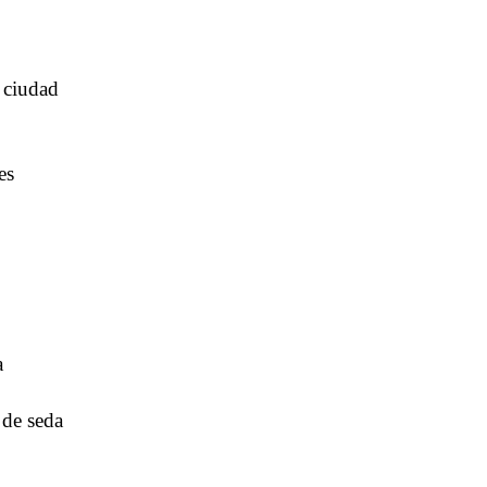
a ciudad
es
a
 de seda