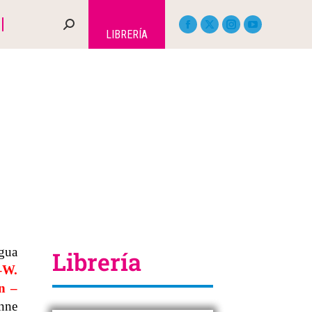
LIBRERÍA
ngua
Librería
–
W.
n
–
nne