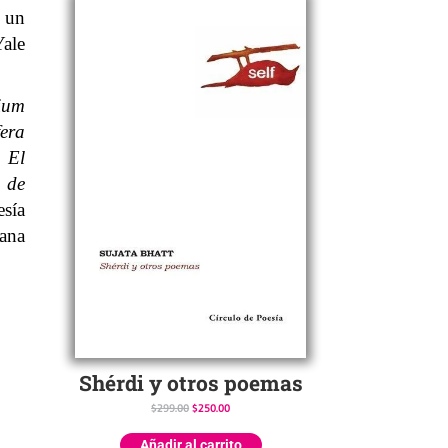
í un
Yale
ium
fera
,
El
 de
esía
ana
Shérdi y otros poemas
$
299.00
$
250.00
Añadir al carrito