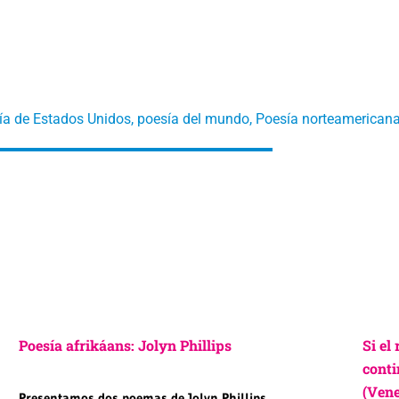
ía de Estados Unidos
,
poesía del mundo
,
Poesía norteamerican
Poesía afrikáans: Jolyn Phillips
Si el
conti
(Vene
Presentamos dos poemas de Jolyn Phillips