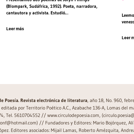
(Blompark, Sudáfrica, 1992). Poeta, narradora,
cantautora y activista. Estudió…
Leemos
venezo
Leer más
Leer 
de Poesía. Revista electrónica de literatura
, año 18, No. 960, feb
editada por Territorio Poético A.C., Azabache 136-A, Lomas del m
74, Tel. 5610704552 // www.circulodepoesia.com, (circulo.poesi
ronf@hotmail.com) // Fundadores y Editores: Mario Bojórquez, Alí 
ópez. Editores asociados: Mijail Lamas, Roberto Amézquita, And