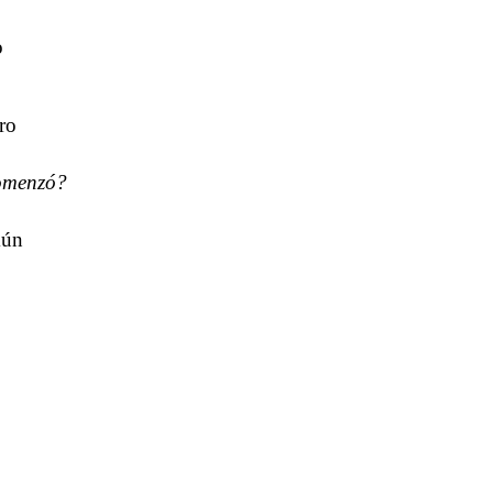
o
ro
comenzó?
mún