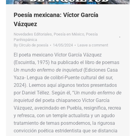
Poesía mexicana: Víctor García
Vázquez
Novedades Editoriales
,
Poesía en México
,
Poesía
Panhispánica
By
Círculo de poesía
14/05/2024
Leave a comment
El poeta mexicano Víctor García Vázquez
(Escuintla, 1975) ha publicado el libro de poemas
Un mundo enfermo de inquietud
(Ediciones Casa
Yaza- Lengua de colibrí-Puente cultural del sur,
2024). Leemos aquí algunos textos presentados
por Daniel Téllez. Según él, “
Un mundo enfermo de
inquietud
del poeta chiapaneco Víctor García
Vázquez, avecindado en Puebla, resignifica, recrea
y refresca, con un temple actualista y un agudo
tratamiento de temas posmodernos, la rigurosa
convicción poética estridentista que se distancia