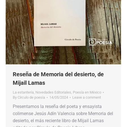
Reseña de Memoria del desierto, de
Mijail Lamas
La estantería
,
Novedades Editoriales
,
Poesía en México
By
Círculo de poesía
14/05/2024
Leave a comment
Presentamos la reseña del poeta y ensayista
colimense Jesús Adín Valencia sobre Memoria del
desierto, el más reciente libro de Mijail Lamas