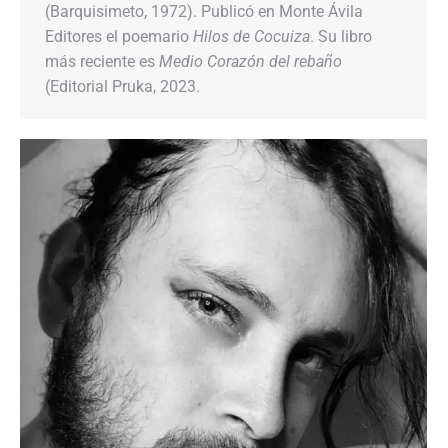
(Barquisimeto, 1972). Publicó en Monte Ávila
Editores el poemario
Hilos de Cocuiza
. Su libro
más reciente es
Medio Corazón del rebaño
(Editorial Pruka, 2023.