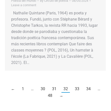
Poesía del mundo
By
Círculo de poesía
08/05/2024
Leave a comment
Nathalie Quintane (Paris, 1964) es poeta y
profesora. Fundó, junto con Stéphane Bérard y
Christophe Tarkos, la revista RR hacia 1993, lugar
desde donde se parodiaba y cuestionaba la
tradición poética francesa contemporánea. Sus
más recientes libros contemplan Que faire des
classes moyennes ? (POL, 2016), Un hamster à
l’école (La Fabrique, 2021) y La Cavalière (POL,
2021). El…
←
1
…
30
31
32
33
34
…
48
→