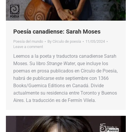
Poesía canadiense: Sarah Moses
Poesía del mundo
By
Círculo de poesía
11/05/2024
Leave a comment
Leemos a la poeta y traductora canadiense Sarah
Moses. Su libro
Strange Water
, que incluye los
poemas en prosa publicados en Círculo de Poesía,
habrá de publicarse este septiembre con 1366
Books/Guernica Editions en Canadá. Divide
actualmente su residencia entre Toronto y Buenos
Aires. La traducción es de Fermín Vilela.