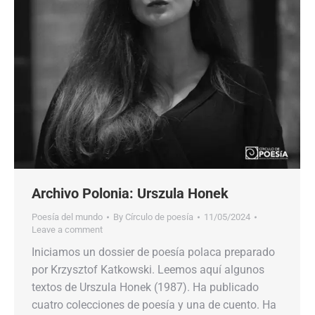
Archivo Polonia: Urszula Honek
Poesía del mundo
By
Círculo de poesía
11/05/2024
Leave a comment
Iniciamos un dossier de poesía polaca preparado
por Krzysztof Katkowski. Leemos aquí algunos
textos de Urszula Honek (1987). Ha publicado
cuatro colecciones de poesía y una de cuento. Ha