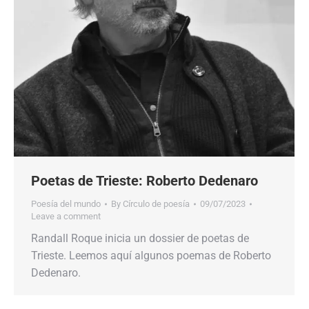
Poetas de Trieste: Roberto Dedenaro
Poesía del mundo
By
Círculo de poesía
09/07/2023
Leave a comment
Randall Roque inicia un dossier de poetas de
Trieste. Leemos aquí algunos poemas de Roberto
Dedenaro.