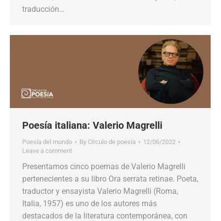
traducción…
Poesía italiana: Valerio Magrelli
Poesía del mundo
By
Círculo de poesía
12/06/2022
Leave a comment
Presentamos cinco poemas de Valerio Magrelli
pertenecientes a su libro Ora serrata retinae. Poeta,
traductor y ensayista Valerio Magrelli (Roma,
Italia, 1957) es uno de los autores más
destacados de la literatura contemporánea, con