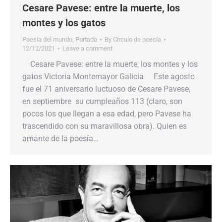
Cesare Pavese: entre la muerte, los
montes y los gatos
Poesía del mundo
,
Portada
By
Círculo de poesía
12/12/2021
Leave a comment
Cesare Pavese: entre la muerte, los montes y los
gatos Victoria Montemayor Galicia Este agosto
fue el 71 aniversario luctuoso de Cesare Pavese,
en septiembre su cumpleaños 113 (claro, son
pocos los que llegan a esa edad, pero Pavese ha
trascendido con su maravillosa obra). Quien es
amante de la poesía…