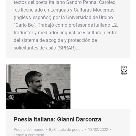
textos del poeta italiano Sandro Penna. Caroleo
es licenciado en Lenguas y Culturas Modernas
(inglés y español) por la Universidad de Urbino
“Carlo Bo”. Trabajó como profesor de italiano L2,
traductor y mediador lingüístico y cultural dentro
del sistema de acogida y protección de
solicitantes de asilo (SPRAR).…
Poesía italiana: Gianni Darconza
Poesía del mundo
By
Círculo de poesía
13/02/2022
Leave a comment