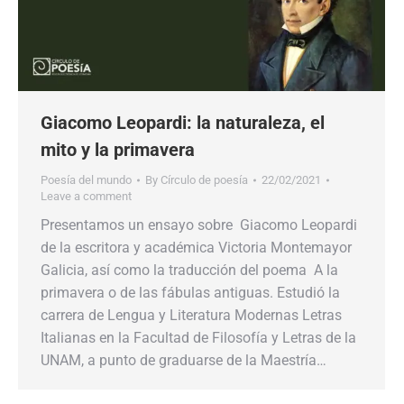
Giacomo Leopardi: la naturaleza, el
mito y la primavera
Poesía del mundo
By
Círculo de poesía
22/02/2021
Leave a comment
Presentamos un ensayo sobre Giacomo Leopardi
de la escritora y académica Victoria Montemayor
Galicia, así como la traducción del poema A la
primavera o de las fábulas antiguas. Estudió la
carrera de Lengua y Literatura Modernas Letras
Italianas en la Facultad de Filosofía y Letras de la
UNAM, a punto de graduarse de la Maestría…