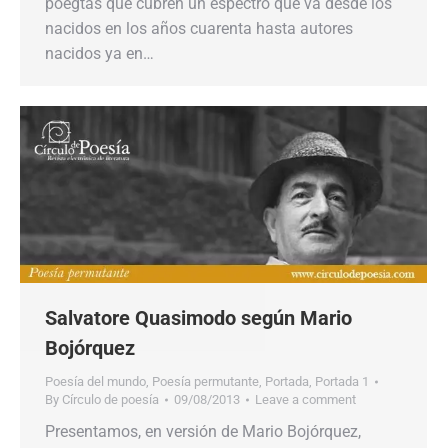
poegtas que cubren un espectro que va desde los
nacidos en los años cuarenta hasta autores
nacidos ya en…
Salvatore Quasimodo según Mario
Bojórquez
Poesía del mundo
,
Poesía permutante
,
Portada
,
Portada 1
By
Círculo de poesía
09/08/2013
Leave a comment
Presentamos, en versión de Mario Bojórquez,