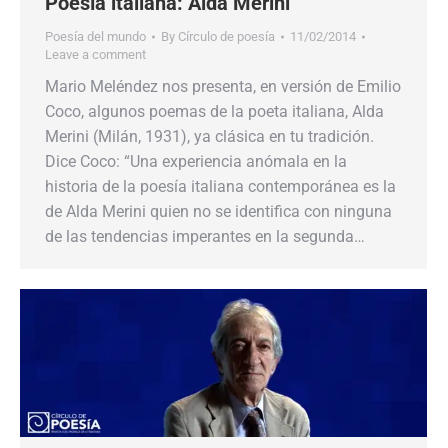
Poesía italiana: Alda Merini
Poesía del mundo
By
Círculo de poesía
11/02/2014
Leave a comment
Mario Meléndez nos presenta, en versión de Emilio
Coco, algunos poemas de la poeta italiana, Alda
Merini (Milán, 1931), ya clásica en tu tradición.
Dice Coco: “Una experiencia anómala en la
historia de la poesía italiana contemporánea es la
de Alda Merini quien no se identifica con ninguna
de las tendencias imperantes en la segunda…