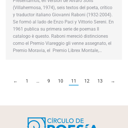
Presentamos, en versión de Álvaro Solís
(Villahermosa, 1974), seis textos del poeta, crítico
y traductor italiano Giovanni Raboni (1932-2004).
Se formó al lado de Enzo Paci y Vittorio Sereni. En
1961 publica su primera serie de poemas Il
catalogo è questo. Raboni mereció distinciones
como el Premio Viareggio gli venne assegnato, el
Premio Moravia, el Premio Librex Montale,…
←
1
…
9
10
11
12
13
→