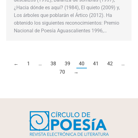
¿Hacia dónde es aquí? (1984), El quieto (2009) y,
Los árboles que poblarán el Ártico (2012). Ha
obtenido los siguientes reconocimientos: Premio
Nacional de Poesía Aguascalientes 1996,…
←
1
…
38
39
40
41
42
…
70
→