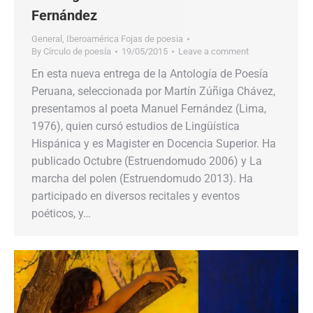
Fernández
General
,
Iberoamérica Fojas de poesia
By
Círculo de poesía
19/05/2015
Leave a comment
En esta nueva entrega de la Antología de Poesía
Peruana, seleccionada por Martín Zúñiga Chávez,
presentamos al poeta Manuel Fernández (Lima,
1976), quien cursó estudios de Lingüística
Hispánica y es Magister en Docencia Superior. Ha
publicado Octubre (Estruendomudo 2006) y La
marcha del polen (Estruendomudo 2013). Ha
participado en diversos recitales y eventos
poéticos, y…