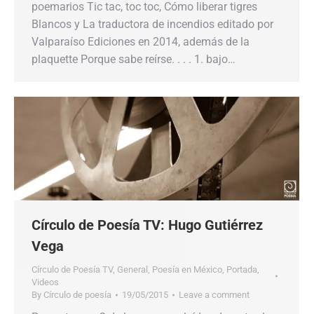
poemarios Tic tac, toc toc, Cómo liberar tigres
Blancos y La traductora de incendios editado por
Valparaíso Ediciones en 2014, además de la
plaquette Porque sabe reírse. . . . 1. bajo…
Círculo de Poesía TV: Hugo Gutiérrez
Vega
Círculo de Poesía TV
,
General
,
Poesía en México
,
Portada
,
Videos
By
Círculo de poesía
19/05/2015
Leave a comment