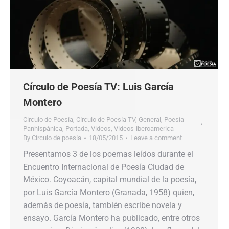
Círculo de Poesía TV: Luis García
Montero
Circulo de Poesía
,
Círculo de Poesía TV
,
General
,
Poesía
Panhispánica
,
Portada
,
Videos
,
Videos-iberoamerica
By
Círculo de poesía
18/05/2015
Leave a comment
Presentamos 3 de los poemas leídos durante el
Encuentro Internacional de Poesía Ciudad de
México. Coyoacán, capital mundial de la poesía,
por Luis García Montero (Granada, 1958) quien,
además de poesía, también escribe novela y
ensayo. García Montero ha publicado, entre otros