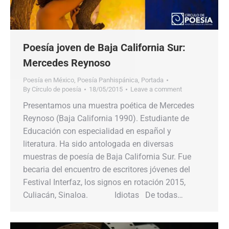
Poesía joven de Baja California Sur:
Mercedes Reynoso
Poesía en México
,
Poesía Panhispánica
,
Portada
By
Círculo de poesía
18/05/2015
Leave a comment
Presentamos una muestra poética de Mercedes
Reynoso (Baja California 1990). Estudiante de
Educación con especialidad en español y
literatura. Ha sido antologada en diversas
muestras de poesía de Baja California Sur. Fue
becaria del encuentro de escritores jóvenes del
Festival Interfaz, los signos en rotación 2015,
Culiacán, Sinaloa. Idiotas De todas…