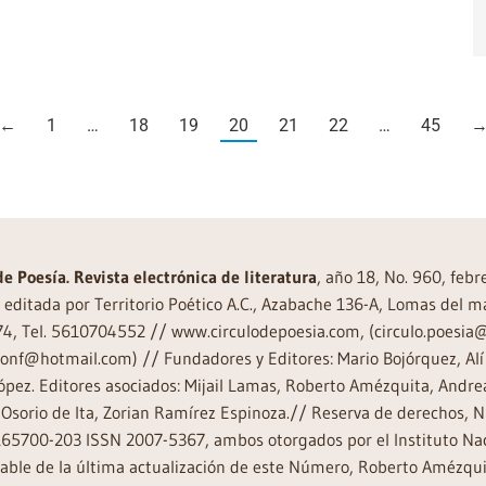
←
1
…
18
19
20
21
22
…
45
de Poesía. Revista electrónica de literatura
, año 18, No. 960, feb
editada por Territorio Poético A.C., Azabache 136-A, Lomas del m
74, Tel. 5610704552 // www.circulodepoesia.com, (circulo.poesi
ronf@hotmail.com) // Fundadores y Editores: Mario Bojórquez, Alí 
ópez. Editores asociados: Mijail Lamas, Roberto Amézquita, And
Osorio de Ita, Zorian Ramírez Espinoza.// Reserva de derechos, 
65700-203 ISSN 2007-5367, ambos otorgados por el Instituto Nac
ble de la última actualización de este Número, Roberto Amézquit