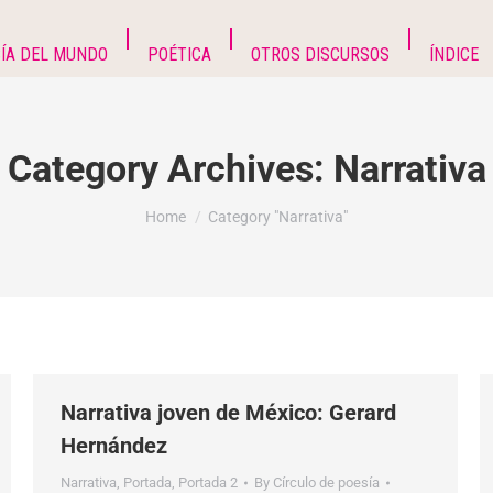
ÍA DEL MUNDO
POÉTICA
OTROS DISCURSOS
ÍNDICE
Category Archives:
Narrativa
You are here:
Home
Category "Narrativa"
Narrativa joven de México: Gerard
Hernández
Narrativa
,
Portada
,
Portada 2
By
Círculo de poesía