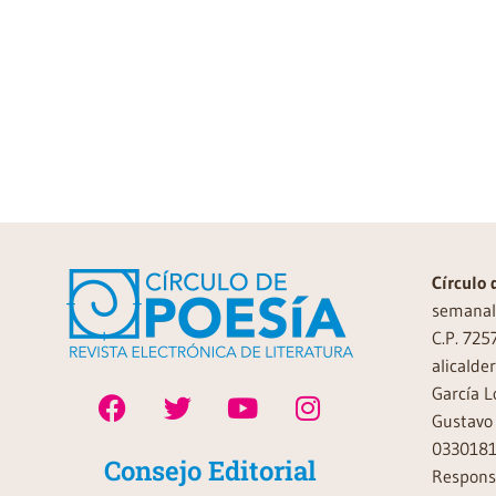
Círculo 
semanal 
C.P. 725
alicalde
García L
Gustavo 
0330181
Consejo Editorial
Responsa