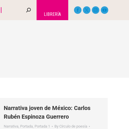
LIBRERÍA
Narrativa joven de México: Carlos
Rubén Espinoza Guerrero
Narrativa
,
Portada
,
Portada 1
By
Círculo de poesía