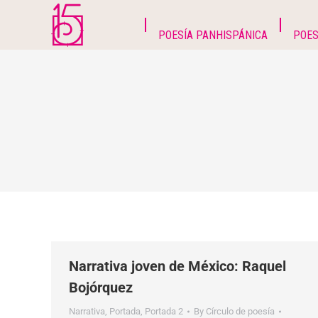
POESÍA PANHISPÁNICA
POES
Narrativa joven de México: Raquel
Bojórquez
Narrativa
,
Portada
,
Portada 2
By
Círculo de poesía