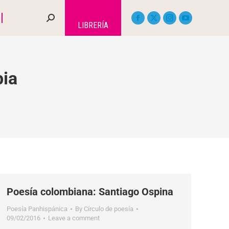
LIBRERÍA
bia
Poesía colombiana: Santiago Ospina
Poesía Panhispánica
By
Círculo de poesía
09/02/2016
Leave a comment