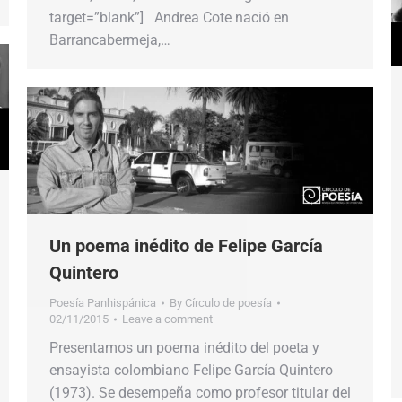
target=”blank”] Andrea Cote nació en
Barrancabermeja,…
Un poema inédito de Felipe García
Quintero
Poesía Panhispánica
By
Círculo de poesía
02/11/2015
Leave a comment
Presentamos un poema inédito del poeta y
ensayista colombiano Felipe García Quintero
(1973). Se desempeña como profesor titular del