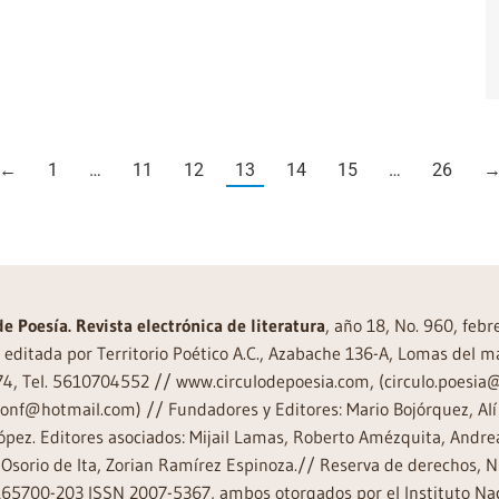
←
1
…
11
12
13
14
15
…
26
de Poesía. Revista electrónica de literatura
, año 18, No. 960, feb
editada por Territorio Poético A.C., Azabache 136-A, Lomas del m
74, Tel. 5610704552 // www.circulodepoesia.com, (circulo.poesi
ronf@hotmail.com) // Fundadores y Editores: Mario Bojórquez, Alí 
ópez. Editores asociados: Mijail Lamas, Roberto Amézquita, And
Osorio de Ita, Zorian Ramírez Espinoza.// Reserva de derechos, 
65700-203 ISSN 2007-5367, ambos otorgados por el Instituto Nac