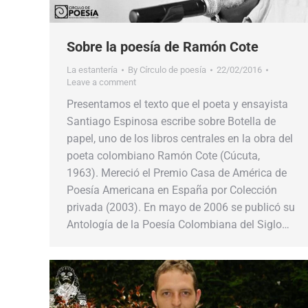
Sobre la poesía de Ramón Cote
La estantería
By
Círculo de poesía
22/02/2016
Leave a comment
Presentamos el texto que el poeta y ensayista
Santiago Espinosa escribe sobre Botella de
papel, uno de los libros centrales en la obra del
poeta colombiano Ramón Cote (Cúcuta,
1963). Mereció el Premio Casa de América de
Poesía Americana en España por Colección
privada (2003). En mayo de 2006 se publicó su
Antología de la Poesía Colombiana del Siglo…