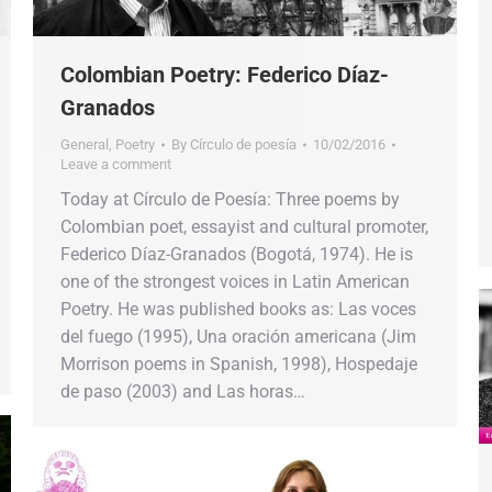
Colombian Poetry: Federico Díaz-
Granados
General
,
Poetry
By
Círculo de poesía
10/02/2016
Leave a comment
Today at Círculo de Poesía: Three poems by
Colombian poet, essayist and cultural promoter,
Federico Díaz-Granados (Bogotá, 1974). He is
one of the strongest voices in Latin American
Poetry. He was published books as: Las voces
del fuego (1995), Una oración americana (Jim
Morrison poems in Spanish, 1998), Hospedaje
de paso (2003) and Las horas…