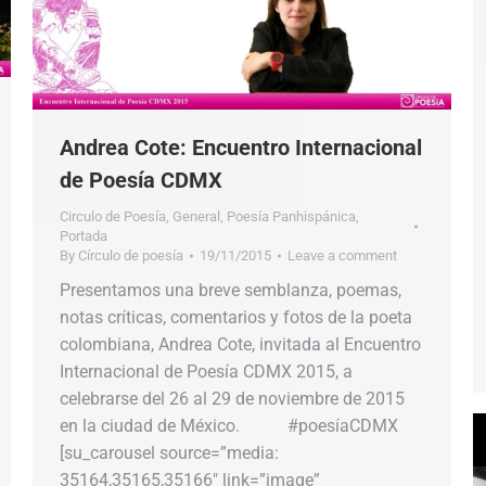
Andrea Cote: Encuentro Internacional
de Poesía CDMX
Circulo de Poesía
,
General
,
Poesía Panhispánica
,
Portada
By
Círculo de poesía
19/11/2015
Leave a comment
Presentamos una breve semblanza, poemas,
notas críticas, comentarios y fotos de la poeta
colombiana, Andrea Cote, invitada al Encuentro
Internacional de Poesía CDMX 2015, a
celebrarse del 26 al 29 de noviembre de 2015
en la ciudad de México. #poesíaCDMX
[su_carousel source=”media:
35164,35165,35166″ link=”image”