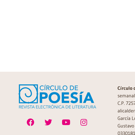
Círculo 
semanal 
C.P. 725
alicalde
García L
Gustavo 
0330181