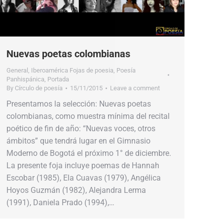
Nuevas poetas colombianas
General
,
Iberoamérica Fojas de poesia
,
Poesía
Panhispánica
,
Portada
By
Círculo de poesía
15/11/2015
Leave a comment
Presentamos la selección: Nuevas poetas
colombianas, como muestra mínima del recital
poético de fin de año: “Nuevas voces, otros
ámbitos” que tendrá lugar en el Gimnasio
Moderno de Bogotá el próximo 1° de diciembre.
La presente foja incluye poemas de Hannah
Escobar (1985), Ela Cuavas (1979), Angélica
Hoyos Guzmán (1982), Alejandra Lerma
(1991), Daniela Prado (1994),…