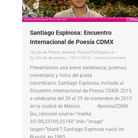
Santiago Espinosa: Encuentro
Internacional de Poesía CDMX
Circulo de Poesía
,
General
,
Poesía Panhispánica
By
Círculo de poesía
19/11/2015
Leave a comment
Presentamos una breve semblanza, poemas,
comentario y fotos del poeta
colombiano, Santiago Espinosa, invitado al
Encuentro Internacional de Poesía CDMX 2015,
a celebrarse del 26 al 29 de noviembre de 2015
en la ciudad de México. #poesíaCDMX
[su_carousel source=”media:
35188,35189,35190″ link=”image”
target=”blank”] Santiago Espinosa nació en
Bogotá, en 1985.…