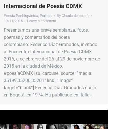
Internacional de Poesía CDMX
Poesía Panhispánica
,
Portada
By
Círculo de poesía
19/11/2015
Leave a comment
Presentamos una breve semblanza, fotos,
poemas y comentarios del poeta
colombiano: Federico Díaz-Granados, invitado
al Encuentro Internacional de Poesía CDMX
2015, a celebrarse del 26 al 29 de noviembre de
2015 en la ciudad de México.
#poesíaCDMX [su_carousel source=”media:
35199,35200,35201″ link=”image”
target=”blank”] Federico Díaz-Granados nació
en Bogotá, en 1974. Ha publicado en Italia,…