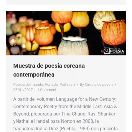
Muestra de poesía coreana
contemporánea
Poesía del mundo
,
Portada
,
Portada 3
By
Círculo de poesía
06/01/2017
1 Comment
A partir del volumen Language for a New Century:
Contemporary Poetry from the Middle East, Asia &
Beyond, preparada por Tina Chang, Ravi Shankar
yNathalie Handal para Norton en 2008, la
traductora Indira Díaz (Puebla, 1988) nos presenta