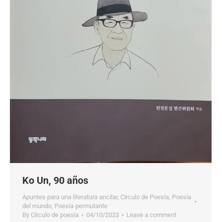
Ko Un, 90 años
Apuntes para una literatura ancilar
,
Circulo de Poesía
,
Poesía
del mundo
,
Poesía permutante
By
Círculo de poesía
04/10/2023
Leave a comment