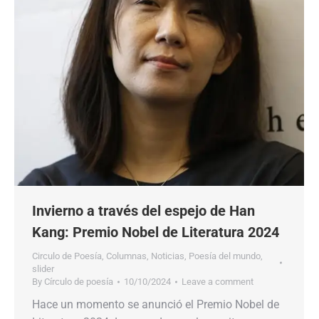
Invierno a través del espejo de Han
Kang: Premio Nobel de Literatura 2024
Circulo de Poesía
,
Columnas
,
Noticias
,
Poesía del mundo
,
slider
By
Círculo de poesía
10/10/2024
Leave a comment
Hace un momento se anunció el Premio Nobel de