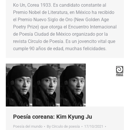
Ko Un, Corea 1933. Es candidato constante al
Premio Nobel de Literatura, en México ha recibido
el Premio Nuevo Siglo de Oro (New Golden Age
Poetry Prize) que otorga el Encuentro Internacional
de Poesía Ciudad de México organizado por la
revista Círculo de Poesía. Es un jovencito vital que
cumple 90 años de edad, muchas felicidades.
Poesía coreana: Kim Kyung Ju
Poesía del mundo
By
Círculo de poesía
17/10/2021