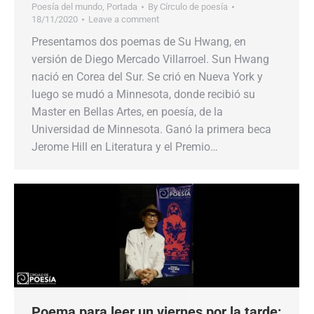
Poesía del mundo
,
Portada
By
Círculo de poesía
18/11/2020
Leave a comment
Presentamos dos poemas de Su Hwang, en
versión de Diego Mercado Villarroel. Sun Hwang
nació en Corea del Sur. Se crió en Nueva York y
luego se mudó a Minnesota, donde recibió su
Master en Bellas Artes, en poesía, de la
Universidad de Minnesota. Ganó la primera beca
Jerome Hill en Literatura y el Premio…
Poema para leer un viernes por la tarde: