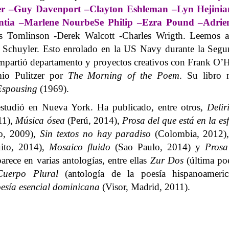
r
–
Guy Davenport
–
Clayton Eshleman
–
Lyn Hejinia
ntia
–
Marlene NourbeSe Philip
–
Ezra Pound
–
Adrie
s Tomlinson -Derek Walcott -Charles Wrigth. Leemos a
s Schuyler. Esto enrolado en la US Navy durante la Seg
mpartió departamento y proyectos creativos con Frank O’
io Pulitzer por
The Morning of the Poem
. Su libro 
 Espousing
(1969).
studió en Nueva York. Ha publicado, entre otros,
Delir
11),
Música ósea
(Perú, 2014),
Prosa del que está en la es
o, 2009),
Sin textos no hay paradiso
(Colombia, 2012)
ito, 2014),
Mosaico fluido
(Sao Paulo, 2014) y
Prosa
rece en varias antologías, entre ellas
Zur Dos
(última po
Cuerpo Plural
(antología de la poesía hispanoameric
esía esencial dominicana
(Visor, Madrid, 2011).