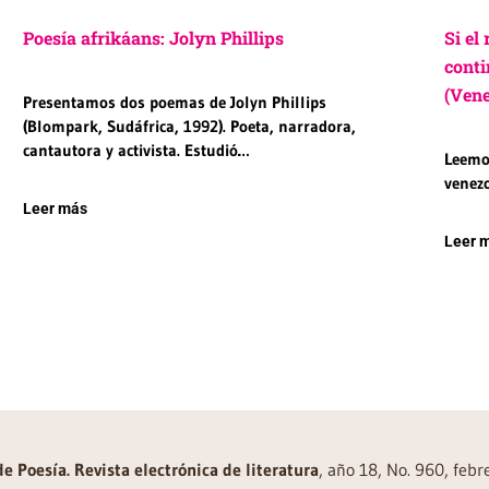
Poesía afrikáans: Jolyn Phillips
Si el
conti
(Vene
Presentamos dos poemas de Jolyn Phillips
(Blompark, Sudáfrica, 1992). Poeta, narradora,
cantautora y activista. Estudió…
Leemos
venezo
Leer más
Leer 
de Poesía. Revista electrónica de literatura
, año 18, No. 960, feb