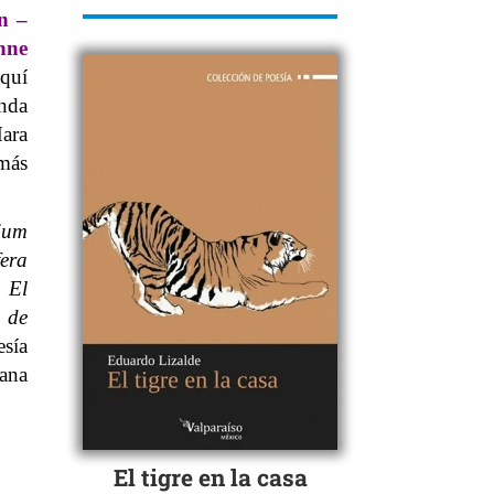
n
–
nne
quí
unda
Hara
más
ium
fera
,
El
 de
esía
ana
El tigre en la casa