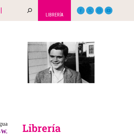
LIBRERÍA
ngua
Librería
–
W.