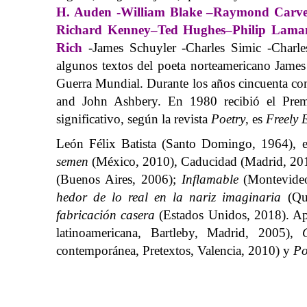
H. Auden
-William Blake –
Raymond Carve
Richard Kenney
–
Ted Hughes
–
Philip Lama
Rich
-James Schuyler -Charles Simic -Charle
algunos textos del poeta norteamericano Jame
Guerra Mundial. Durante los años cincuenta co
and John Ashbery. En 1980 recibió el Prem
significativo, según la revista
Poetry
, es
Freely
León Félix Batista (Santo Domingo, 1964), e
semen
(México, 2010), Caducidad (Madrid, 20
(Buenos Aires, 2006);
Inflamable
(Montevide
hedor de lo real en la nariz imaginaria
(Qu
fabricación casera
(Estados Unidos, 2018). Apa
latinoamericana, Bartleby, Madrid, 2005),
contemporánea, Pretextos, Valencia, 2010) y
Po