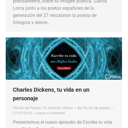
precisamente, sobre su imagen poética. García
Lorca junto a los poetas españoles de la
generación del 27 rescataron la poesía de
Góngora y dieron…
Charles Dickens, tu vida en un
personaje
Círculo de Poesía TV
,
General
,
Videos
By
Círculo de poesía
27/07/2016
Leave a comment
Presentamos el nuevo episodio de Escribe tu vida