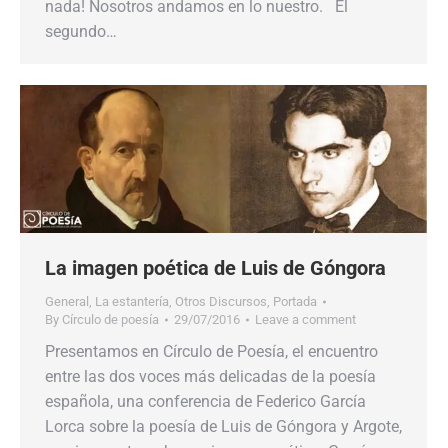
nada! Nosotros andamos en lo nuestro. El
segundo…
La imagen poética de Luis de Góngora
General
,
La estantería
,
Otros Discursos
,
Portada
By
Círculo de poesía
29/07/2016
Leave a comment
Presentamos en Círculo de Poesía, el encuentro
entre las dos voces más delicadas de la poesía
española, una conferencia de Federico García
Lorca sobre la poesía de Luis de Góngora y Argote,