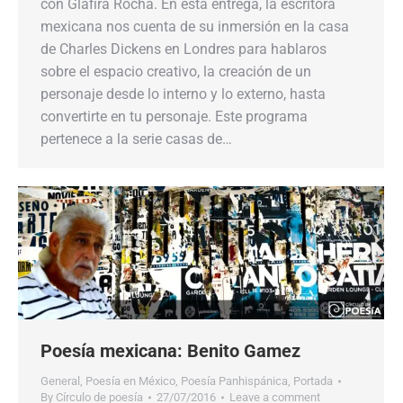
con Glafira Rocha. En esta entrega, la escritora
mexicana nos cuenta de su inmersión en la casa
de Charles Dickens en Londres para hablaros
sobre el espacio creativo, la creación de un
personaje desde lo interno y lo externo, hasta
convertirte en tu personaje. Este programa
pertenece a la serie casas de…
Poesía mexicana: Benito Gamez
General
,
Poesía en México
,
Poesía Panhispánica
,
Portada
By
Círculo de poesía
27/07/2016
Leave a comment