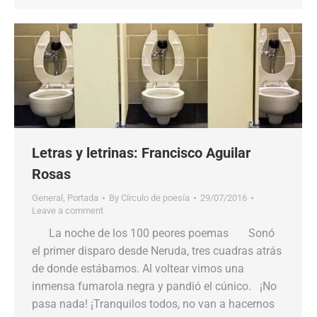
Letras y letrinas: Francisco Aguilar
Rosas
General
,
Portada
By
Círculo de poesía
29/07/2016
Leave a comment
La noche de los 100 peores poemas Sonó
el primer disparo desde Neruda, tres cuadras atrás
de donde estábamos. Al voltear vimos una
inmensa fumarola negra y pandió el cúnico. ¡No
pasa nada! ¡Tranquilos todos, no van a hacernos