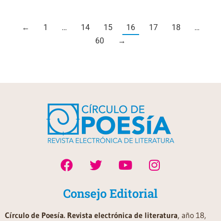
←
1
…
14
15
16
17
18
…
60
→
Consejo Editorial
Círculo de Poesía. Revista electrónica de literatura
, año 18,