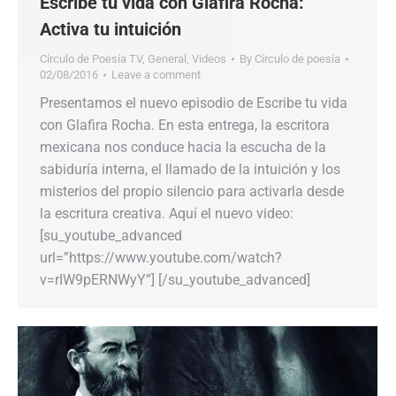
Escribe tu vida con Glafira Rocha:
Activa tu intuición
Círculo de Poesía TV
,
General
,
Videos
By
Círculo de poesía
02/08/2016
Leave a comment
Presentamos el nuevo episodio de Escribe tu vida
con Glafira Rocha. En esta entrega, la escritora
mexicana nos conduce hacia la escucha de la
sabiduría interna, el llamado de la intuición y los
misterios del propio silencio para activarla desde
la escritura creativa. Aquí el nuevo video:
[su_youtube_advanced
url=”https://www.youtube.com/watch?
v=rIW9pERNWyY”] [/su_youtube_advanced]