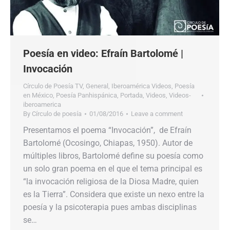
Poesía en video: Efraín Bartolomé |
Invocación
Círculo de Poesía TV
,
General
,
Iberoamérica Videos
,
Poesía
en México
,
Poesía Panhispánica
,
Portada
,
Videos
,
Videos-
iberoamerica
By
Círculo de poesía
01/08/2016
Leave a comment
Presentamos el poema “Invocación”, de Efraín
Bartolomé (Ocosingo, Chiapas, 1950). Autor de
múltiples libros, Bartolomé define su poesía como
un solo gran poema en el que el tema principal es
“la invocación religiosa de la Diosa Madre, quien
es la Tierra”. Considera que existe un nexo entre la
poesía y la psicoterapia pues ambas disciplinas
se…