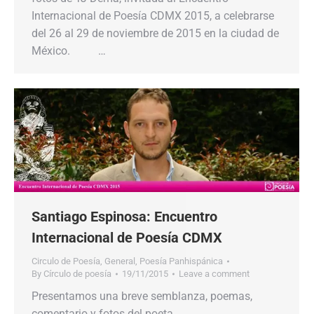
Internacional de Poesía CDMX 2015, a celebrarse
del 26 al 29 de noviembre de 2015 en la ciudad de
México. …
Santiago Espinosa: Encuentro
Internacional de Poesía CDMX
Circulo de Poesía
,
General
,
Poesía Panhispánica
By
Círculo de poesía
19/11/2015
Leave a comment
Presentamos una breve semblanza, poemas,
comentario y fotos del poeta