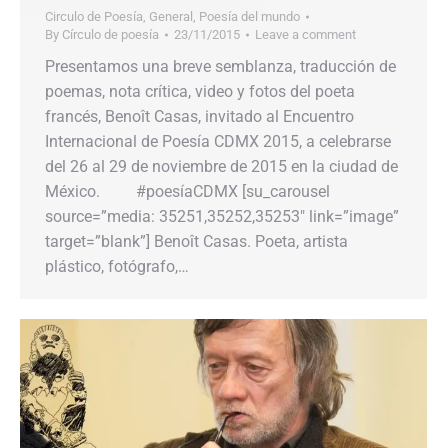
Circulo de Poesía
,
General
,
Poesía del mundo
By
Círculo de poesía
23/11/2015
Leave a comment
Presentamos una breve semblanza, traducción de
poemas, nota crítica, video y fotos del poeta
francés, Benoît Casas, invitado al Encuentro
Internacional de Poesía CDMX 2015, a celebrarse
del 26 al 29 de noviembre de 2015 en la ciudad de
México. #poesíaCDMX [su_carousel
source=”media: 35251,35252,35253″ link=”image”
target=”blank”] Benoît Casas. Poeta, artista
plástico, fotógrafo,…