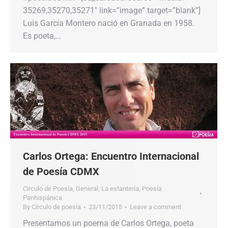
35269,35270,35271″ link=”image” target=”blank”]
Luis García Montero nació en Granada en 1958.
Es poeta,…
Carlos Ortega: Encuentro Internacional
de Poesía CDMX
Circulo de Poesía
,
General
,
La estantería
,
Poesía
Panhispánica
By
Círculo de poesía
23/11/2015
Leave a comment
Presentamos un poema de Carlos Ortega, poeta