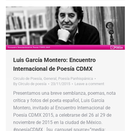
Luis García Montero: Encuentro
Internacional de Poesía CDMX
Circulo de Poesía
,
General
,
Poesía Panhispánica
By
Círculo de poesía
23/11/2015
Leave a comment
Presentamos una breve semblanza, poemas, nota
crítica y fotos del poeta español, Luis García
Montero, invitado al Encuentro Internacional de
Poesía CDMX 2015, a celebrarse del 26 al 29 de
noviembre de 2015 en la ciudad de México.
#poesíaCDMX [su_carousel source=”media: