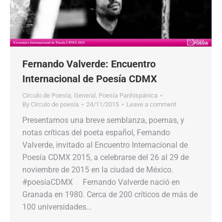
Fernando Valverde: Encuentro
Internacional de Poesía CDMX
Circulo de Poesía
,
General
,
Poesía Panhispánica
By
Círculo de poesía
24/11/2015
Leave a comment
Presentamos una breve semblanza, poemas, y
notas críticas del poeta español, Fernando
Valverde, invitado al Encuentro Internacional de
Poesía CDMX 2015, a celebrarse del 26 al 29 de
noviembre de 2015 en la ciudad de México.
#poesíaCDMX Fernando Valverde nació en
Granada en 1980. Cerca de 200 críticos de más de
100 universidades…