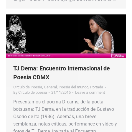
TJ Dema: Encuentro Internacional de
Poesía CDMX
Circulo de Poesía
,
General
,
Poesía del mundo
,
Portada
By
Círculo de poesía
21/11/2015
Leave a comment
Presentamos el poema Dreams, de la poeta
botsuana: TJ Dema, en la traducción de Gustavo
Osorio de Ita (1986). Además, una breve
semblanza, notas críticas, performance en video y
fotos de TJ Dema, invitada al Encuentro