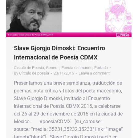
Slave Gjorgjo Dimoski: Encuentro
Internacional de Poesía CDMX
Circulo de Poesía
,
General
,
Poesía del mundo
,
Portada
By
Círculo de poesía
23/11/2015
Leave a comment
Presentamos una breve semblanza, traducción de
poemas, nota crítica y fotos del poeta macedonio,
Slave Gjorgjo Dimoski, invitado al Encuentro
Internacional de Poesía CDMX 2015, a celebrarse
del 26 al 29 de noviembre de 2015 en la ciudad de
México. #poesíaCDMX [su_carousel
source=”media: 35231,35232,35233″ link=”image”
target=”blank”] Slave Gjorgjo Dimoski nació en…