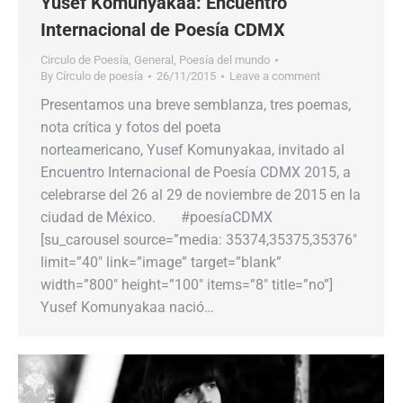
Yusef Komunyakaa: Encuentro
Internacional de Poesía CDMX
Circulo de Poesía
,
General
,
Poesía del mundo
By
Círculo de poesía
26/11/2015
Leave a comment
Presentamos una breve semblanza, tres poemas,
nota crítica y fotos del poeta
norteamericano, Yusef Komunyakaa, invitado al
Encuentro Internacional de Poesía CDMX 2015, a
celebrarse del 26 al 29 de noviembre de 2015 en la
ciudad de México. #poesíaCDMX
[su_carousel source=”media: 35374,35375,35376″
limit=”40″ link=”image” target=”blank”
width=”800″ height=”100″ items=”8″ title=”no”]
Yusef Komunyakaa nació…