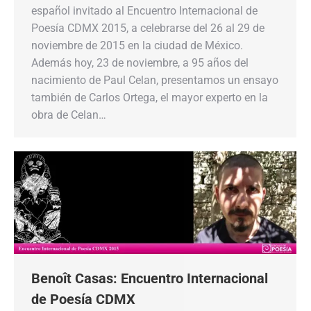
español invitado al Encuentro Internacional de
Poesía CDMX 2015, a celebrarse del 26 al 29 de
noviembre de 2015 en la ciudad de México.
Además hoy, 23 de noviembre, a 95 años del
nacimiento de Paul Celan, presentamos un ensayo
también de Carlos Ortega, el mayor experto en la
obra de Celan…
Benoît Casas: Encuentro Internacional
de Poesía CDMX