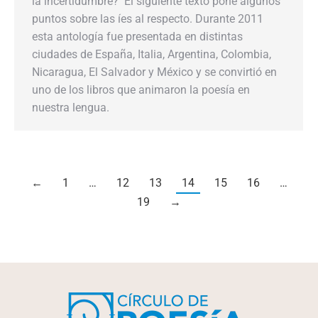
la incertidumbre? El siguiente texto pone algunos
puntos sobre las íes al respecto. Durante 2011
esta antología fue presentada en distintas
ciudades de España, Italia, Argentina, Colombia,
Nicaragua, El Salvador y México y se convirtió en
uno de los libros que animaron la poesía en
nuestra lengua.
←
1
…
12
13
14
15
16
…
19
→