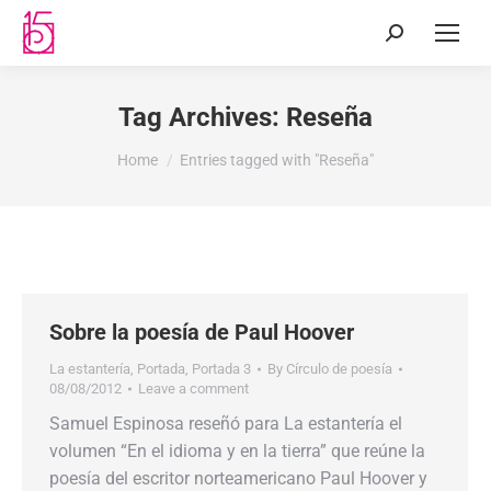
Tag Archives:
Reseña
You are here:
Home
Entries tagged with "Reseña"
Sobre la poesía de Paul Hoover
La estantería
,
Portada
,
Portada 3
By
Círculo de poesía
08/08/2012
Leave a comment
Samuel Espinosa reseñó para La estantería el
volumen “En el idioma y en la tierra” que reúne la
poesía del escritor norteamericano Paul Hoover y