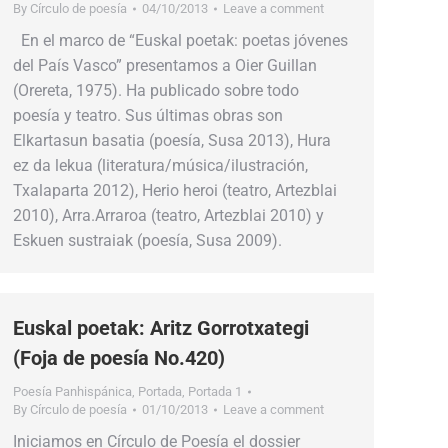
By
Círculo de poesía
04/10/2013
Leave a comment
En el marco de “Euskal poetak: poetas jóvenes
del País Vasco” presentamos a Oier Guillan
(Orereta, 1975). Ha publicado sobre todo
poesía y teatro. Sus últimas obras son
Elkartasun basatia (poesía, Susa 2013), Hura
ez da lekua (literatura/música/ilustración,
Txalaparta 2012), Herio heroi (teatro, Artezblai
2010), Arra.Arraroa (teatro, Artezblai 2010) y
Eskuen sustraiak (poesía, Susa 2009).
Euskal poetak: Aritz Gorrotxategi
(Foja de poesía No.420)
Poesía Panhispánica
,
Portada
,
Portada 1
By
Círculo de poesía
01/10/2013
Leave a comment
Iniciamos en Círculo de Poesía el dossier