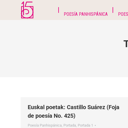
POESÍA PANHISPÁNICA
POES
Euskal poetak: Castillo Suárez (Foja
de poesía No. 425)
Poesía Panhispánica
,
Portada
,
Portada 1