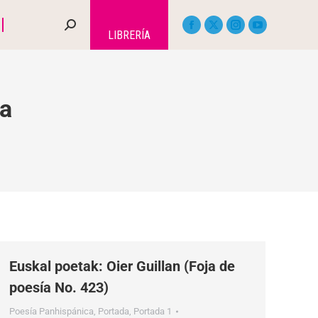
LIBRERÍA
a
Euskal poetak: Oier Guillan (Foja de
poesía No. 423)
Poesía Panhispánica
,
Portada
,
Portada 1