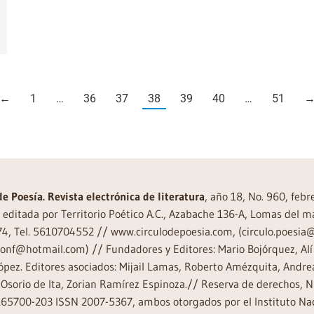
←
1
…
36
37
38
39
40
…
51
de Poesía. Revista electrónica de literatura
, año 18, No. 960, feb
editada por Territorio Poético A.C., Azabache 136-A, Lomas del m
74, Tel. 5610704552 // www.circulodepoesia.com, (circulo.poesi
ronf@hotmail.com) // Fundadores y Editores: Mario Bojórquez, Alí 
ópez. Editores asociados: Mijail Lamas, Roberto Amézquita, And
Osorio de Ita, Zorian Ramírez Espinoza.// Reserva de derechos, 
65700-203 ISSN 2007-5367, ambos otorgados por el Instituto Nac