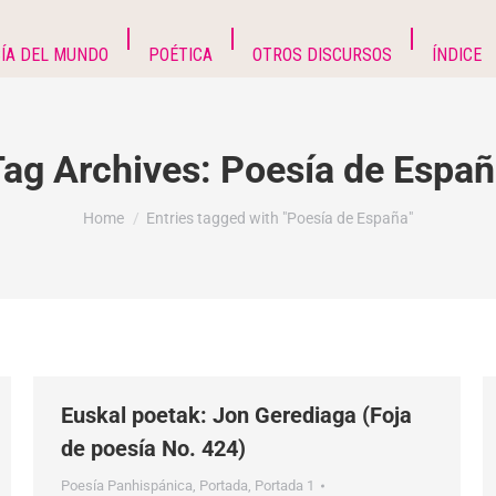
ÍA DEL MUNDO
POÉTICA
OTROS DISCURSOS
ÍNDICE
Tag Archives:
Poesía de Españ
You are here:
Home
Entries tagged with "Poesía de España"
Euskal poetak: Jon Gerediaga (Foja
de poesía No. 424)
Poesía Panhispánica
,
Portada
,
Portada 1