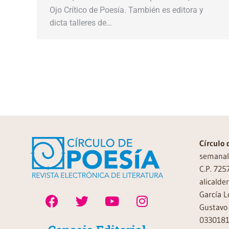
Ojo Crítico de Poesía. También es editora y
dicta talleres de…
Círculo 
semanal 
C.P. 725
alicalde
García L
Gustavo 
0330181