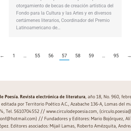
otorgamiento de becas de creación artística del
Fondo para la Cultura y las Artes y en diversos
certámenes literarios, Coordinador del Premio
Latinoamericano de…
←
1
…
55
56
57
58
59
…
95
de Poesía. Revista electrónica de literatura
, año 18, No. 960, feb
editada por Territorio Poético A.C., Azabache 136-A, Lomas del m
74, Tel. 5610704552 // www.circulodepoesia.com, (circulo.poesi
ronf@hotmail.com) // Fundadores y Editores: Mario Bojórquez, Alí 
ópez. Editores asociados: Mijail Lamas, Roberto Amézquita, And