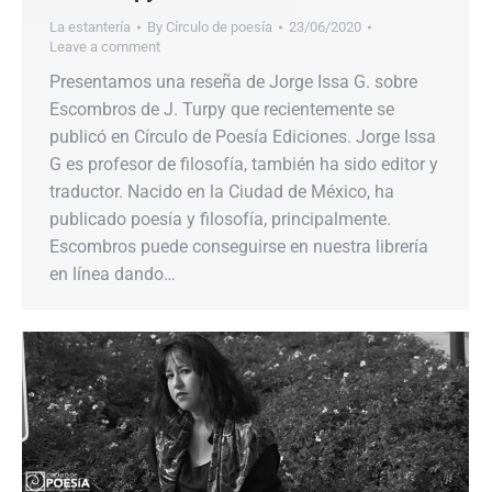
La estantería
By
Círculo de poesía
23/06/2020
Leave a comment
Presentamos una reseña de Jorge Issa G. sobre
Escombros de J. Turpy que recientemente se
publicó en Círculo de Poesía Ediciones. Jorge Issa
G es profesor de filosofía, también ha sido editor y
traductor. Nacido en la Ciudad de México, ha
publicado poesía y filosofía, principalmente.
Escombros puede conseguirse en nuestra librería
en línea dando…