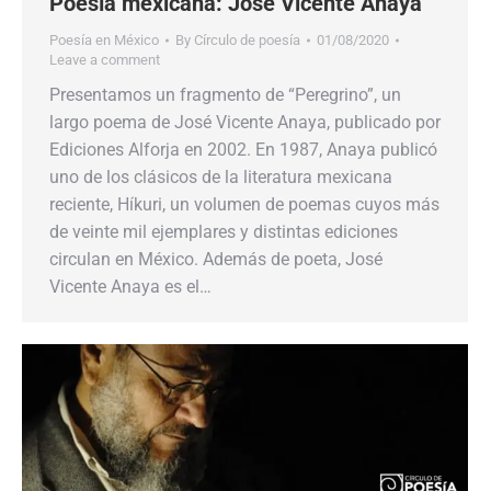
Poesía mexicana: José Vicente Anaya
Poesía en México
By
Círculo de poesía
01/08/2020
Leave a comment
Presentamos un fragmento de “Peregrino”, un
largo poema de José Vicente Anaya, publicado por
Ediciones Alforja en 2002. En 1987, Anaya publicó
uno de los clásicos de la literatura mexicana
reciente, Híkuri, un volumen de poemas cuyos más
de veinte mil ejemplares y distintas ediciones
circulan en México. Además de poeta, José
Vicente Anaya es el…