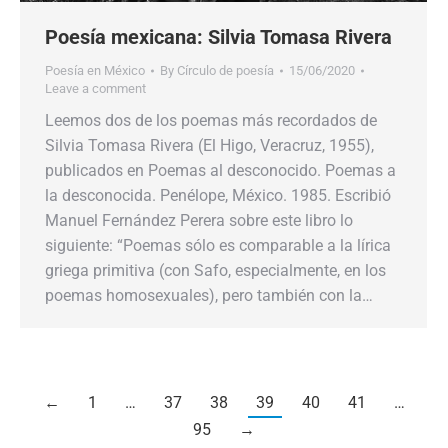
Poesía mexicana: Silvia Tomasa Rivera
Poesía en México
By
Círculo de poesía
15/06/2020
Leave a comment
Leemos dos de los poemas más recordados de
Silvia Tomasa Rivera (El Higo, Veracruz, 1955),
publicados en Poemas al desconocido. Poemas a
la desconocida. Penélope, México. 1985. Escribió
Manuel Fernández Perera sobre este libro lo
siguiente: “Poemas sólo es comparable a la lírica
griega primitiva (con Safo, especialmente, en los
poemas homosexuales), pero también con la…
←
1
…
37
38
39
40
41
…
95
→