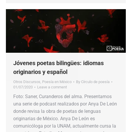
Jóvenes poetas bilingües: idiomas
originarios y español
Otros Discursos
,
Poesía en México
By
Círculo de poesía
01/07/2020
Leave a comment
Foto: Saner, Curanderos del alma. Presentamos
una serie de podcast realizados por Anya De León
donde revisa la obra de poetas de lenguas
originarias de México. Anya De León es
comunicóloga por la UNAM, actualmente cursa la