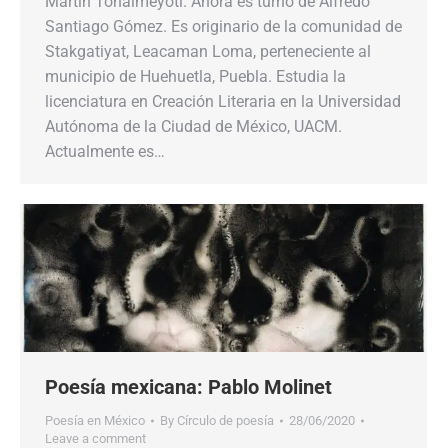
Martín Tonalmeyotl. Ahora es turno de Alfredo
Santiago Gómez. Es originario de la comunidad de
Stakgatiyat, Leacaman Loma, perteneciente al
municipio de Huehuetla, Puebla. Estudia la
licenciatura en Creación Literaria en la Universidad
Autónoma de la Ciudad de México, UACM.
Actualmente es…
Poesía mexicana: Pablo Molinet
Poesía en México
By
Círculo de poesía
28/06/2020
Leave a comment