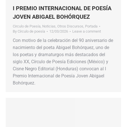
I PREMIO INTERNACIONAL DE POESÍA
JOVEN ABIGAEL BOHÓRQUEZ
Circulo de Poesía
,
Noticias
,
Otros Discursos
,
Portada
By
Círculo de poesía
12/03/2026
Leave a comment
Con motivo de la celebración del 90 aniversario de
nacimiento del poeta Abigael Bohórquez,​​ uno de
los poetas y dramaturgos más destacados del
siglo XX,​​ Círculo de Poesía Ediciones (México) y
Cisne Negro Editorial (Honduras) convocan al​​ I
Premio Internacional de Poesía Joven Abigael
Bohórquez.​​