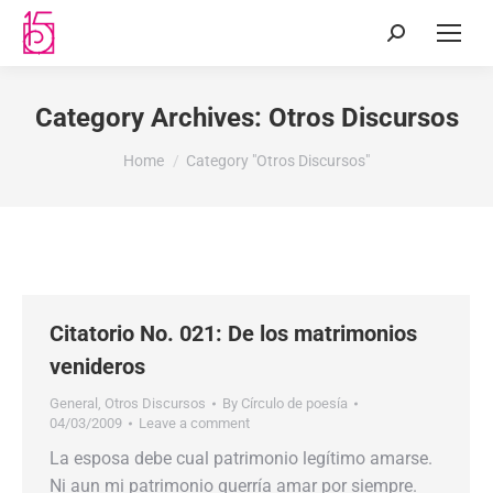
Category Archives:
Otros Discursos
You are here:
Home
Category "Otros Discursos"
Citatorio No. 021: De los matrimonios
venideros
General
,
Otros Discursos
By
Círculo de poesía
04/03/2009
Leave a comment
La esposa debe cual patrimonio legítimo amarse.
Ni aun mi patrimonio querría amar por siempre.