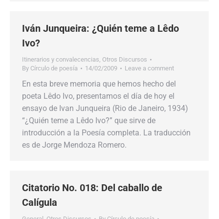
Iván Junqueira: ¿Quién teme a Lêdo
Ivo?
Itinerarios y convalecencias
,
Otros Discursos
By
Círculo de poesía
14/02/2009
Leave a comment
En esta breve memoria que hemos hecho del
poeta Lêdo Ivo, presentamos el día de hoy el
ensayo de Ivan Junqueira (Rio de Janeiro, 1934)
“¿Quién teme a Lêdo Ivo?” que sirve de
introducción a la Poesía completa. La traducción
es de Jorge Mendoza Romero.
Citatorio No. 018: Del caballo de
Calígula
General
,
Otros Discursos
By
Círculo de poesía