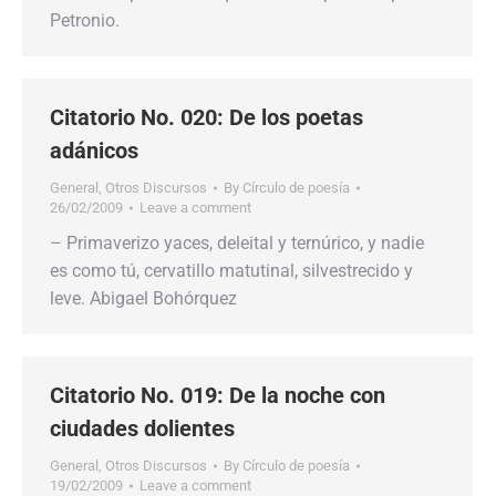
Petronio.
Citatorio No. 020: De los poetas
adánicos
General
,
Otros Discursos
By
Círculo de poesía
26/02/2009
Leave a comment
– Primaverizo yaces, deleital y ternúrico, y nadie
es como tú, cervatillo matutinal, silvestrecido y
leve. Abigael Bohórquez
Citatorio No. 019: De la noche con
ciudades dolientes
General
,
Otros Discursos
By
Círculo de poesía
19/02/2009
Leave a comment