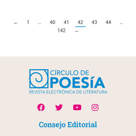
←
1
…
40
41
42
43
44
…
142
→
Consejo Editorial