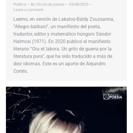
Poética
By
Círculo de poesía
24/08/2025
Leave a comment
Leemo, en versión de Lakatos-Báldy Zsuzsanna,
“Allegro bárbaro”, un manifiesto del poeta,
traductor, editor y matemático húngaro Sándor
Halmosi (1971). En 2020 publicó el manifiesto
literario “Ora et labora. Un grito de guerra por la
literatura pura”, que ha sido traducido a más de
diez idiomas. Este es un aporte de Alejandro
Cortés.