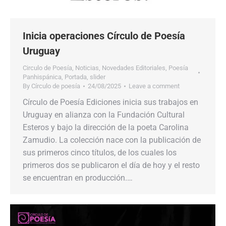
Inicia operaciones Círculo de Poesía
Uruguay
Circulo de Poesía
,
Noticias
,
Novedades Editoriales
,
Poesía
Panhispánica
,
Portada
,
slider
By
Círculo de poesía
24/08/2025
Leave a comment
Círculo de Poesía Ediciones inicia sus trabajos en
Uruguay en alianza con la Fundación Cultural
Esteros y bajo la dirección de la poeta Carolina
Zamudio. La colección nace con la publicación de
sus primeros cinco títulos, de los cuales los
primeros dos se publicaron el día de hoy y el resto
se encuentran en producción.…