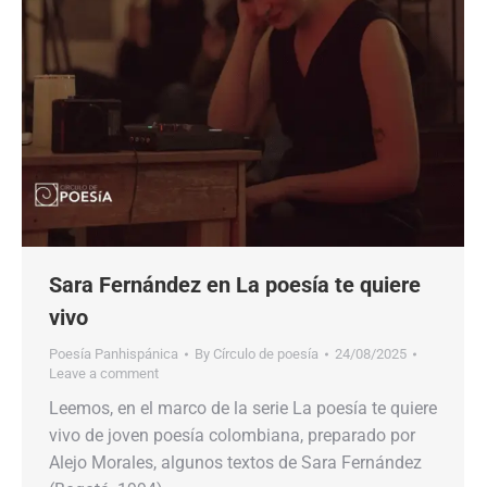
Sara Fernández en La poesía te quiere
vivo
Poesía Panhispánica
By
Círculo de poesía
24/08/2025
Leave a comment
Leemos, en el marco de la serie La poesía te quiere
vivo de joven poesía colombiana, preparado por
Alejo Morales, algunos textos de Sara Fernández