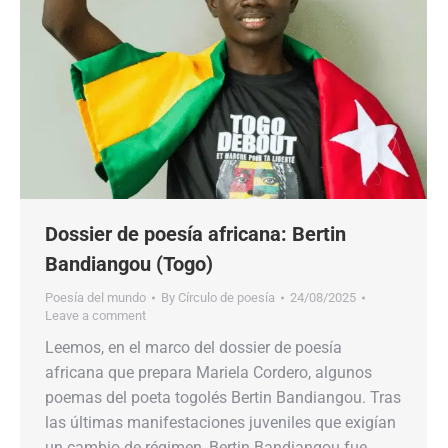
Dossier de poesía africana: Bertin
Bandiangou (Togo)
Poesía del mundo
By
Círculo de poesía
24/08/2025
Leave a comment
Leemos, en el marco del dossier de poesía
africana que prepara Mariela Cordero, algunos
poemas del poeta togolés Bertin Bandiangou. Tras
las últimas manifestaciones juveniles que exigían
un cambio de régimen, Bertin Bandiangou fue