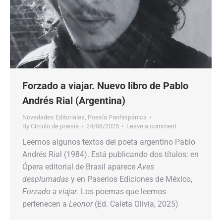
Forzado a viajar. Nuevo libro de Pablo
Andrés Rial (Argentina)
Novedades Editoriales
,
Poesía Panhispánica
By
Círculo de poesía
24/08/2025
Leave a comment
Leemos algunos textos del poeta argentino Pablo
Andrés Rial (1984). Está publicando dos títulos: en
Ópera editorial de Brasil aparece
Aves
desplumadas
y en Paserios Ediciones de México,
Forzado a viajar
. Los poemas que leemos
pertenecen a
Leonor
(Ed. Caleta Olivia, 2025)