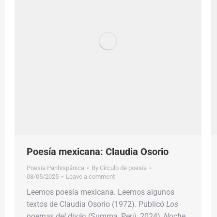
Poesía mexicana: Claudia Osorio
Poesía Panhispánica
By
Círculo de poesía
08/05/2025
Leave a comment
Leemos poesía mexicana. Leemos algunos
textos de Claudia Osorio (1972). Publicó
Los
poemas del diván
(Summa, Perú, 2024),
Noche