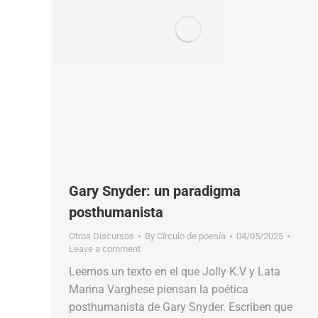
Gary Snyder: un paradigma
posthumanista
Otros Discursos
By
Círculo de poesía
04/05/2025
Leave a comment
Leemos un texto en el que Jolly K.V y Lata
Marina Varghese piensan la poética
posthumanista de Gary Snyder. Escriben que