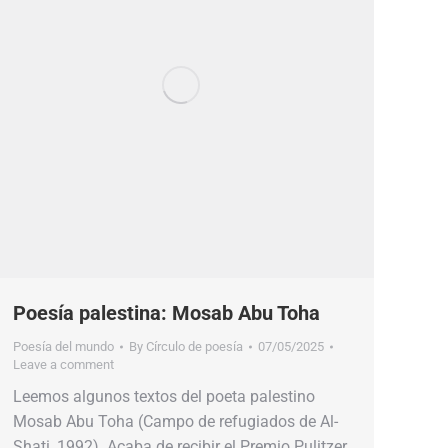
Poesía palestina: Mosab Abu Toha
Poesía del mundo
By
Círculo de poesía
07/05/2025
Leave a comment
Leemos algunos textos del poeta palestino
Mosab Abu Toha (Campo de refugiados de Al-
Shati, 1992). Acaba de recibir el Premio Pulitzer