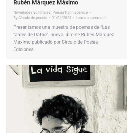
Rubén Márquez Máximo
Novedades Editoriales
,
Poesía Panhispánica
By
Círculo de poesía
01/04/2024
Leave a comment
Presentamos una muestra de poemas de “Las
tardes de Dafne”, nuevo libro de Rubén Márquez
Máximo publicado por Círculo de Poesía
Ediciones.