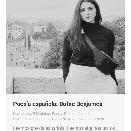
Poesía española: Dafne Benjumea
Novedades Editoriales
,
Poesía Panhispánica
By
Círculo de poesía
31/03/2024
Leave a comment
Leemos poesía española. Leemos algunos textos