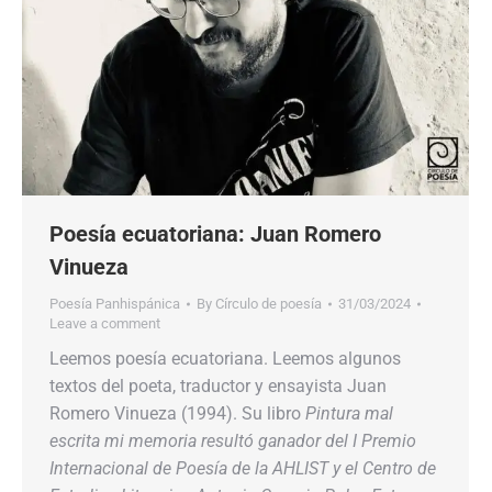
Poesía ecuatoriana: Juan Romero
Vinueza
Poesía Panhispánica
By
Círculo de poesía
31/03/2024
Leave a comment
Leemos poesía ecuatoriana. Leemos algunos
textos del poeta, traductor y ensayista Juan
Romero Vinueza (1994). Su libro
Pintura mal
escrita mi memoria
resultó ganador del I Premio
Internacional de Poesía de la AHLIST y el Centro de