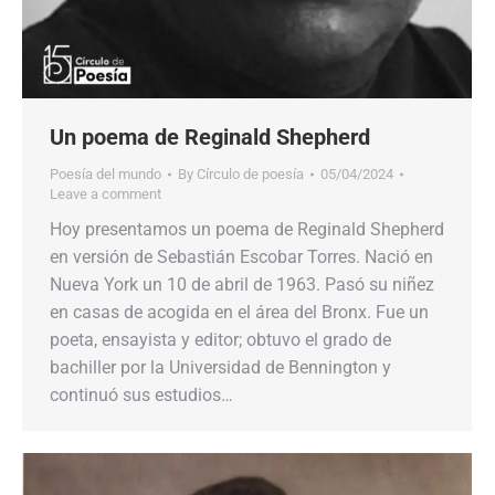
Un poema de Reginald Shepherd
Poesía del mundo
By
Círculo de poesía
05/04/2024
Leave a comment
Hoy presentamos un poema de Reginald Shepherd
en versión de Sebastián Escobar Torres. Nació en
Nueva York un 10 de abril de 1963. Pasó su niñez
en casas de acogida en el área del Bronx. Fue un
poeta, ensayista y editor; obtuvo el grado de
bachiller por la Universidad de Bennington y
continuó sus estudios…