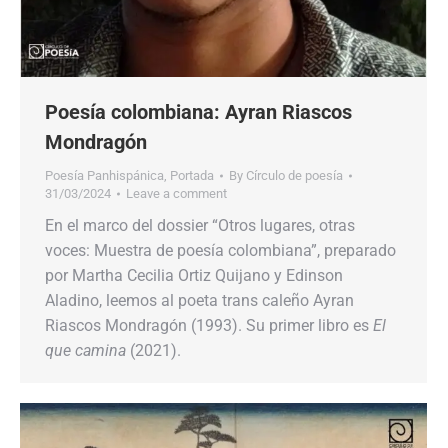
Poesía colombiana: Ayran Riascos
Mondragón
Poesía Panhispánica
,
Portada
By
Círculo de poesía
31/03/2024
Leave a comment
En el marco del dossier “Otros lugares, otras
voces: Muestra de poesía colombiana”, preparado
por Martha Cecilia Ortiz Quijano y Edinson
Aladino, leemos al poeta trans caleño Ayran
Riascos Mondragón (1993). Su primer libro es
El
que camina
(2021).