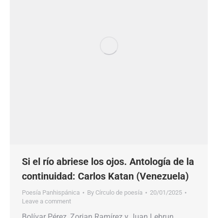
Si el río abriese los ojos. Antología de la
continuidad: Carlos Katan (Venezuela)
Poesía Panhispánica
By
Círculo de poesía
20/01/2025
Leave a comment
Bolívar Pérez, Zorian Ramírez y Juan Lebrun