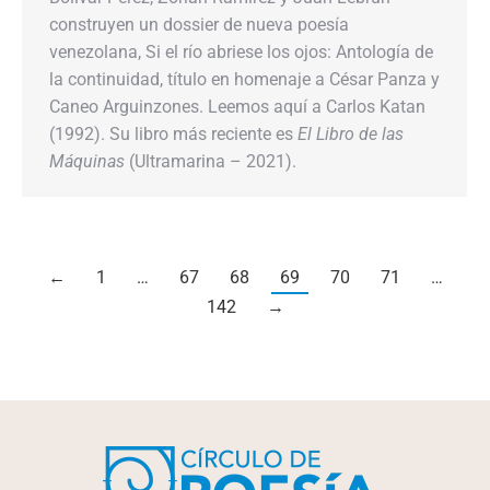
construyen un dossier de nueva poesía
venezolana, Si el río abriese los ojos: Antología de
la continuidad, título en homenaje a César Panza y
Caneo Arguinzones. Leemos aquí a Carlos Katan
(1992). Su libro más reciente es
El Libro de las
Máquinas
(Ultramarina – 2021).
←
1
…
67
68
69
70
71
…
142
→