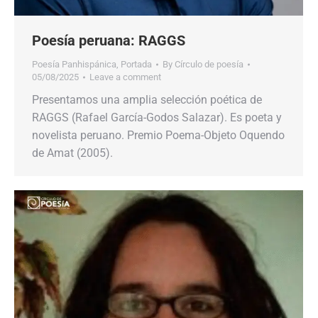
Poesía peruana: RAGGS
Poesía Panhispánica
,
Portada
By
Círculo de poesía
05/08/2025
Leave a comment
Presentamos una amplia selección poética de
RAGGS (Rafael​​ García-Godos​​ Salazar).​​ Es poeta y
novelista peruano. Premio Poema-Objeto Oquendo
de Amat (2005).