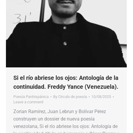
Si el río abriese los ojos: Antología de la
continuidad. Freddy Yance (Venezuela).
Poesía Panhispánica
By
Círculo de poesía
10/08/2025
Leave a comment
Zorian Ramírez, Juan Lebrun y Bolívar Pérez
construyen un dossier de nueva poesía
venezolana, Si el río abriese los ojos: Antología de