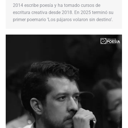
2014 escribe poesía y ha tomado cursos de
escritura creativa desde 2018. En 2025 terminó su
primer poemario ‘Los pájaros volaron sin destino’.