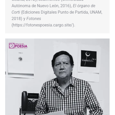
Autónoma de Nuevo León, 2016),
El órgano de
Corti
(Ediciones Digitales Punto de Partida, UNAM,
2018) y
Fotones
(https://fotonespoesia.cargo.site/).