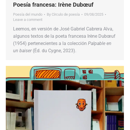
Poesía francesa: Irène Dubœuf
Poesía del mundo
By
Círculo de poesía
09/08/2025
Leave a comment
Leemos, en versión de José Gabriel Cabrera Alva,
algunos textos de la poeta francesa Irène Dubœuf
(1954) pertenecientes a la colección
Palpable en
un baiser
(Éd. du Cygne, 2023).