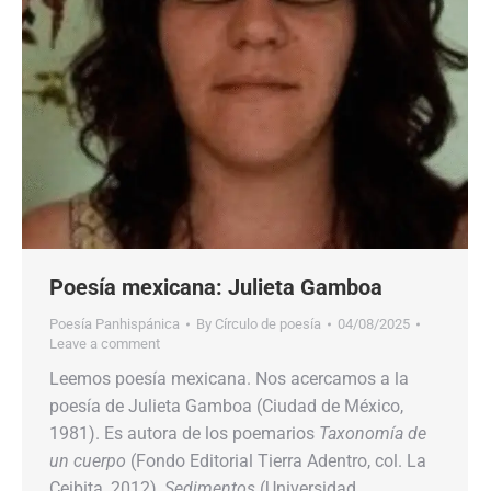
Poesía mexicana: Julieta Gamboa
Poesía Panhispánica
By
Círculo de poesía
04/08/2025
Leave a comment
Leemos poesía mexicana. Nos acercamos a la
poesía de Julieta Gamboa (Ciudad de México,
1981). Es autora de los poemarios
Taxonomía de
un cuerpo
(Fondo Editorial Tierra Adentro, col. La
Ceibita, 2012),
Sedimentos
(Universidad