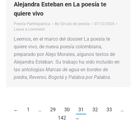
Alejandra Esteban en La poesía te
quiere vivo
Poesía Panhispánica
By
Círculo de poesía
07/12/2025
Leave a comment
Leemos, en el marco del dossier La poesía te
quiere vivo, de nueva poesía colombiana,
preparado por Alejo Morales, algunos textos de
Alejandra Esteban. Su trabajo ha sido incluido en
las antologías
Marcas de agua en bordes de
piedra
,
Reverso, Bogotá
y
Palabra por Palabra
.
←
1
…
29
30
31
32
33
…
142
→