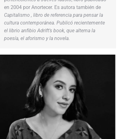
en 2004 por Anortecer. Es autora también de
Capitalismo
, libro de referencia para pensar la
cultura contemporánea. Publicó recientemente
el librio anfibio
Adrift’s book
, que alterna la
poesía, el aforismo y la novela.