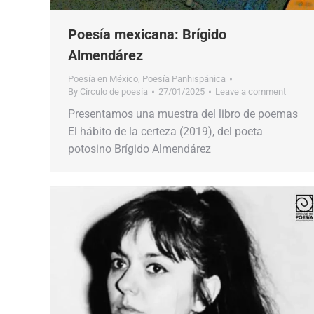
Poesía mexicana: Brígido
Almendárez
Poesía en México
,
Poesía Panhispánica
By
Círculo de poesía
27/01/2025
Leave a comment
Presentamos una muestra del libro de poemas
El hábito de la certeza (2019), del poeta
potosino Brígido Almendárez