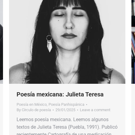
Poesía mexicana: Julieta Teresa
Poesía en México
,
Poesía Panhispánica
By
Círculo de poesía
29/01/2025
Leave a comment
Leemos poesía mexicana. Leemos algunos
textos de Julieta Teresa (Puebla, 1991). Publicó
recientemente
Cartografía de una medicación