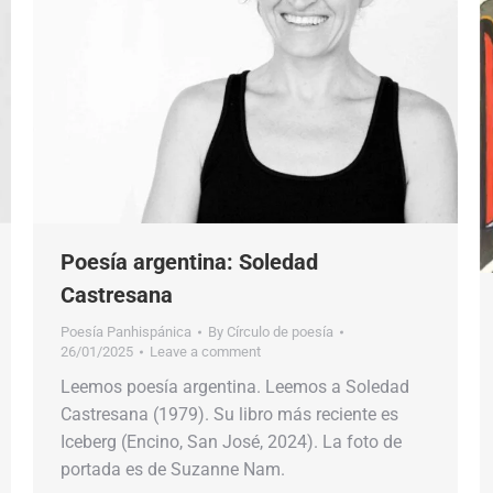
Poesía argentina: Soledad
Castresana
Poesía Panhispánica
By
Círculo de poesía
26/01/2025
Leave a comment
Leemos poesía argentina. Leemos a Soledad
Castresana (1979). Su libro más reciente es
Iceberg (Encino, San José, 2024). La foto de
portada es de Suzanne Nam.