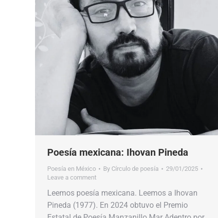
Poesía mexicana: Ihovan Pineda
Poesía en México
By
Círculo de poesía
29/01/2025
Leave a comment
Leemos poesía mexicana. Leemos a Ihovan
Pineda (1977). En 2024 obtuvo el Premio
Estatal de Poesía Manzanillo Mar Adentro por