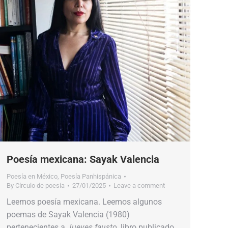
Poesía mexicana: Sayak Valencia
Poesía en México
,
Poesía Panhispánica
By
Círculo de poesía
27/01/2025
Leave a comment
Leemos poesía mexicana. Leemos algunos
poemas de Sayak Valencia (1980)
pertenecientes a
Jueves fausto
, libro publicado