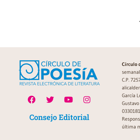
Círculo 
semanal 
C.P. 725
alicalde
García L
Gustavo 
0330181
Consejo Editorial
Responsa
última m