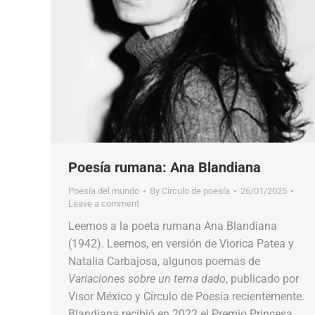
Poesía rumana: Ana Blandiana
Poesía del mundo
By
Círculo de poesía
26/01/2025
Leave a comment
Leemos a la poeta rumana Ana Blandiana
(1942). Leemos, en versión de Viorica Patea y
Natalia Carbajosa, algunos poemas de
Variaciones sobre un tema dado
, publicado por
Visor México y Círculo de Poesía recientemente.
Blandiana recibió en 2022 el Premio Princesa