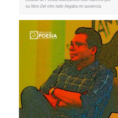
su libro
Del otro lado llegaba mi ausencia
.