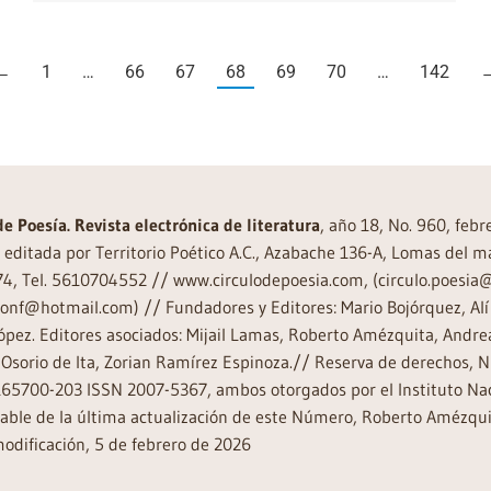
←
1
…
66
67
68
69
70
…
142
de Poesía. Revista electrónica de literatura
, año 18, No. 960, feb
editada por Territorio Poético A.C., Azabache 136-A, Lomas del m
74, Tel. 5610704552 // www.circulodepoesia.com, (circulo.poesi
ronf@hotmail.com) // Fundadores y Editores: Mario Bojórquez, Alí 
ópez. Editores asociados: Mijail Lamas, Roberto Amézquita, And
Osorio de Ita, Zorian Ramírez Espinoza.// Reserva de derechos, 
65700-203 ISSN 2007-5367, ambos otorgados por el Instituto Nac
ble de la última actualización de este Número, Roberto Amézquit
odificación, 5 de febrero de 2026