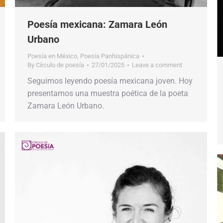
Poesía mexicana: Zamara León
Urbano
Poesía en México
,
Poesía Panhispánica
By
Círculo de poesía
27/01/2025
Leave a comment
Seguimos leyendo poesía mexicana joven. Hoy
presentamos una muestra poética de la poeta
Zamara León Urbano.