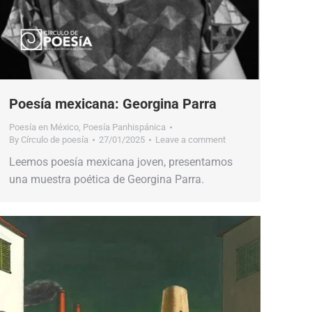
Poesía mexicana: Georgina Parra
Poesía en México
,
Poesía Panhispánica
By
Círculo de poesía
27/01/2025
Leave a comment
Leemos poesía mexicana joven, presentamos
una muestra poética de Georgina Parra.