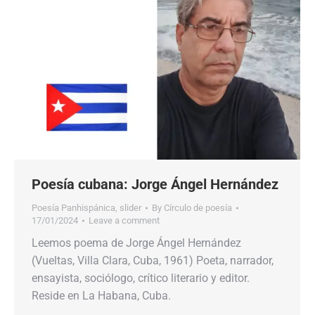
Poesía cubana: Jorge Ángel Hernández
Poesía Panhispánica
,
slider
By
Círculo de poesía
17/01/2024
Leave a comment
Leemos poema de Jorge Ángel Hernández
(Vueltas, Villa Clara, Cuba, 1961) Poeta, narrador,
ensayista, sociólogo, crítico literario y editor.
Reside en La Habana, Cuba.