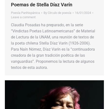
Poemas de Stella Díaz Varín
Poesía Panhispánica
By
Círculo de poesía
16/01/2024
Leave a comment
Claudia Posadas ha preparado, en la serie
“Vindictas Poetas Latinoamericanas” de Material
de Lectura de la UNAM, una reunión de textos de
la poeta chilena Stella Díaz Varín (1926-2006).
Para Naín Nómez, Díaz Varín es la “continuadora
creadora de la gran tradición poética de las
vanguardias”. Proponemos la lectura de algunos
textos de esta autora.