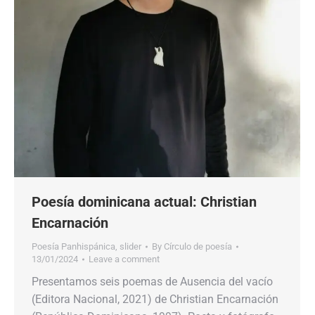
Poesía dominicana actual: Christian
Encarnación
Poesía Panhispánica
,
slider
By
Círculo de poesía
13/01/2024
Leave a comment
Presentamos seis poemas de Ausencia del vacío
(Editora Nacional, 2021) de Christian Encarnación