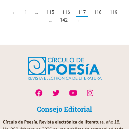
←
1
…
115
116
117
118
119
…
142
→
Consejo Editorial
Círculo de Poesía. Revista electrónica de literatura
, año 18,