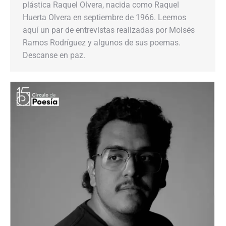
plástica Raquel Olvera, nacida como Raquel
Huerta Olvera en septiembre de 1966. Leemos
aquí un par de entrevistas realizadas por Moisés
Ramos Rodríguez y algunos de sus poemas.
Descanse en paz.