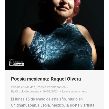
Poesía mexicana: Raquel Olvera
Poesía en México
,
Poesía Panhispánica
By
Círculo de poesía
16/01/2024
Leave a comment
El lunes 15 de enero de este año, murió en
Chignahuapan, Puebla, México, la poeta y artista