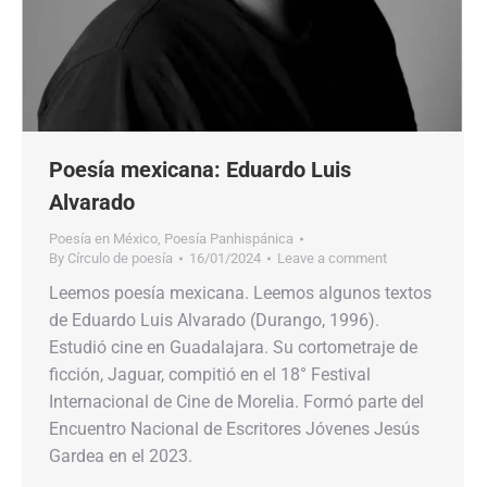
Poesía mexicana: Eduardo Luis
Alvarado
Poesía en México
,
Poesía Panhispánica
By
Círculo de poesía
16/01/2024
Leave a comment
Leemos poesía mexicana. Leemos algunos textos
de Eduardo Luis Alvarado (Durango, 1996).
Estudió cine en Guadalajara. Su cortometraje de
ficción, Jaguar, compitió en el 18° Festival
Internacional de Cine de Morelia. Formó parte del
Encuentro Nacional de Escritores Jóvenes Jesús
Gardea en el 2023.