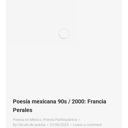
Poesía mexicana 90s / 2000: Francia
Perales
Poesía en México
,
Poesía Panhispánica
By
Círculo de poesía
27/06/2025
Leave a comment