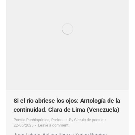
Si el río abriese los ojos: Antología de la
continuidad. Clara de Lima (Venezuela)
Poesía Panhispánica
,
Portada
By
Círculo de poesía
22/06/2025
Leave a comment
Juan Lebrun, Bolívar Pérez y Zorian Ramírez