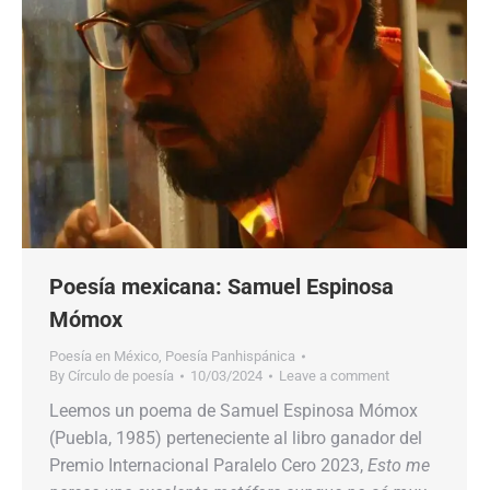
Poesía mexicana: Samuel Espinosa
Mómox
Poesía en México
,
Poesía Panhispánica
By
Círculo de poesía
10/03/2024
Leave a comment
Leemos un poema de Samuel Espinosa Mómox
(Puebla, 1985) perteneciente al libro ganador del
Premio Internacional Paralelo Cero 2023,
Esto me