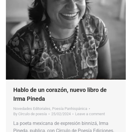
Hablo de un corazón, nuevo libro de
Irma Pineda
Novedades Editoriales
,
Poesía Panhispánica
By
Círculo de poesía
25/02/2024
Leave a comment
La poeta mexicana de expresión binnizá, Irma
Pineda, publica, con Círculo de Poesía Ediciones,