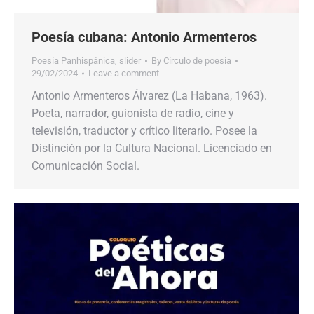
Poesía cubana: Antonio Armenteros
Poesía Panhispánica
,
slider
By
Círculo de poesía
29/02/2024
Leave a comment
Antonio Armenteros Álvarez (La Habana, 1963).
Poeta, narrador, guionista de radio, cine y
televisión, traductor y crítico literario. Posee la
Distinción por la Cultura Nacional. Licenciado en
Comunicación Social.