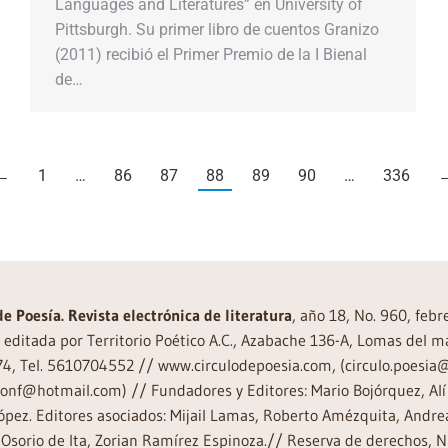
Languages and Literatures” en University of
Pittsburgh. Su primer libro de cuentos Granizo
(2011) recibió el Primer Premio de la I Bienal
de…
←
1
…
86
87
88
89
90
…
336
de Poesía. Revista electrónica de literatura
, año 18, No. 960, feb
editada por Territorio Poético A.C., Azabache 136-A, Lomas del m
74, Tel. 5610704552 // www.circulodepoesia.com, (circulo.poesi
ronf@hotmail.com) // Fundadores y Editores: Mario Bojórquez, Alí 
ópez. Editores asociados: Mijail Lamas, Roberto Amézquita, And
Osorio de Ita, Zorian Ramírez Espinoza.// Reserva de derechos, 