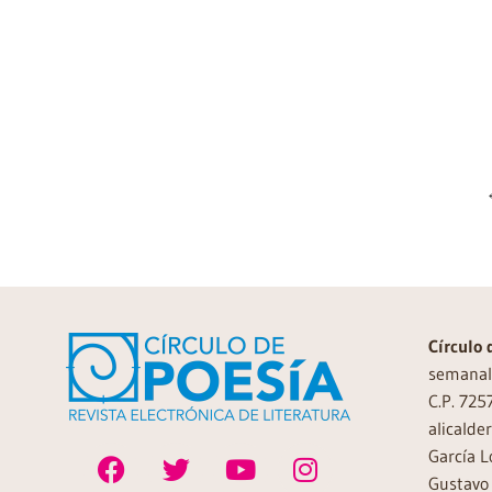
Círculo 
semanal 
C.P. 725
alicalde
García L
Gustavo 