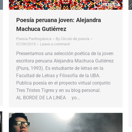
Poesía peruana joven: Alejandra
Machuca Gutiérrez
Poesía Panhispánica
By
Círculo de poesía
07/09/2015
Leave a comment
Presentamos una selección poética de la joven
escritora peruana Alejandra Machuca Gutiérrez
(Piura, 1993). Es estudiante de letras en la
Facultad de Letras y Filosofía de la UBA.
Publica poesía en el proyecto virtual conjunto
Tres Tristes Tigres y en su blog personal.
AL BORDE DE LA LINEA yo…