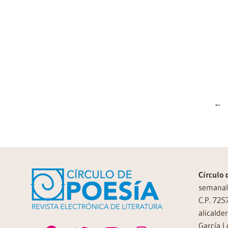
←
Círculo 
semanal 
C.P. 725
alicalde
García L