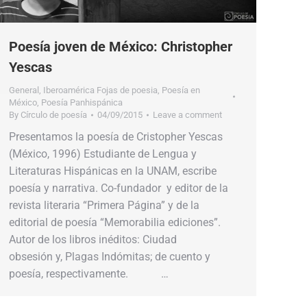
Poesía joven de México: Christopher
Yescas
General
,
Iberoamérica Fojas de poesia
,
Poesía en
México
,
Poesía Panhispánica
By
Círculo de poesía
04/09/2015
Leave a comment
Presentamos la poesía de Cristopher Yescas
(México, 1996) Estudiante de Lengua y
Literaturas Hispánicas en la UNAM, escribe
poesía y narrativa. Co-fundador y editor de la
revista literaria “Primera Página” y de la
editorial de poesía “Memorabilia ediciones”.
Autor de los libros inéditos: Ciudad
obsesión y, Plagas Indómitas; de cuento y
poesía, respectivamente. …