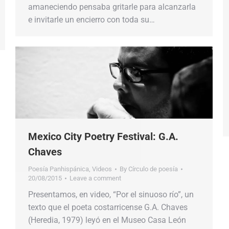
amaneciendo pensaba gritarle para alcanzarla
e invitarle un encierro con toda su…
Mexico City Poetry Festival: G.A.
Chaves
Poesía Panhispánica
,
Videos
By
Círculo de poesía
20/08/2015
Leave a comment
Presentamos, en video, “Por el sinuoso río”, un
texto que el poeta costarricense G.A. Chaves
(Heredia, 1979) leyó en el Museo Casa León