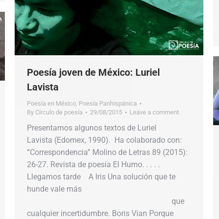
Poesía joven de México: Luriel
Lavista
Poesía en México
,
Poesía Panhispánica
By
Círculo de poesía
29/08/2015
Leave a comment
Presentamos algunos textos de Luriel
Lavista (Edomex, 1990). Ha colaborado con:
“Correspondencia” Molino de Letras 89 (2015):
26-27. Revista de poesía El Humo. . . . .
Llegamos tarde A Iris Una solución que te
hunde vale más
que
cualquier incertidumbre. Boris Vian Porque