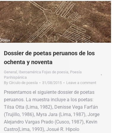
Dossier de poetas peruanos de los
ochenta y noventa
General
,
Iberoamérica Fojas de poesia
,
Poesía
Panhispánica
By
Círculo de poesía
31/08/2015
Leave a comment
Presentamos el siguiente dossier de poetas
peruanos. La muestra incluye a los poetas:
Tilsa Otta (Lima, 1982), Denisse Vega Farfán
(Trujillo, 1986), Myra Jara (Lima, 1987), Jorge
Alejandro Vargas Prado (Cusco, 1987), Kevin
Castro(Lima, 1993), Josué R. Hipolo