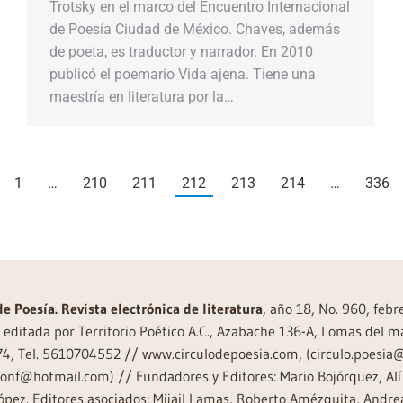
Trotsky en el marco del Encuentro Internacional
de Poesía Ciudad de México. Chaves, además
de poeta, es traductor y narrador. En 2010
publicó el poemario Vida ajena. Tiene una
maestría en literatura por la…
1
…
210
211
212
213
214
…
336
de Poesía. Revista electrónica de literatura
, año 18, No. 960, feb
editada por Territorio Poético A.C., Azabache 136-A, Lomas del m
74, Tel. 5610704552 // www.circulodepoesia.com, (circulo.poesi
ronf@hotmail.com) // Fundadores y Editores: Mario Bojórquez, Alí 
ópez. Editores asociados: Mijail Lamas, Roberto Amézquita, And