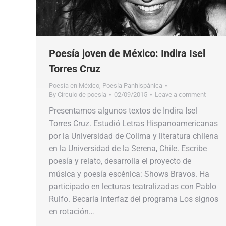
Poesía joven de México: Indira Isel
Torres Cruz
Poesía en México
,
Poesía Panhispánica
By
Círculo de poesía
02/09/2015
Leave a comment
Presentamos algunos textos de Indira Isel
Torres Cruz. Estudió Letras Hispanoamericanas
por la Universidad de Colima y literatura chilena
en la Universidad de la Serena, Chile. Escribe
poesía y relato, desarrolla el proyecto de
música y poesía escénica: Shows Bravos. Ha
participado en lecturas teatralizadas con Pablo
Rulfo. Becaria interfaz del programa Los signos
en rotación…