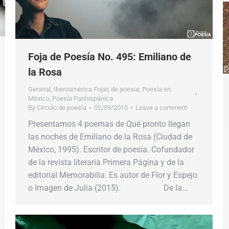
Foja de Poesía No. 495: Emiliano de
la Rosa
General
,
Iberoamérica Fojas de poesia
,
Poesía en
México
,
Poesía Panhispánica
By
Círculo de poesía
02/09/2015
Leave a comment
Presentamos 4 poemas de Qué pronto llegan
las noches de Emiliano de la Rosa (Ciudad de
México, 1995). Escritor de poesía. Cofundador
de la revista literaria Primera Página y de la
editorial Memorabilia. Es autor de Flor y Espejo
o Imagen de Julia (2015). De la…