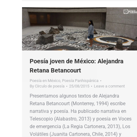
Poesía joven de México: Alejandra
Retana Betancourt
Poesía en México
,
Poesía Panhispánica
By
Círculo de poesía
25/08/2015
Leave a comment
Presentamos algunos textos de Alejandra
Retana Betancourt (Monterrey, 1994) escribe
narrativa y poesía. Ha publicado narrativa en
Telescopio (Alabastro, 2013) y poesía en Voces
de emergencia (La Regia Cartonera, 2013), Los
Volátiles (Juanita Cartonera, Chile, 2014) y