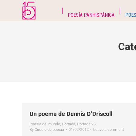
POESÍA PANHISPÁNICA
POES
Cat
Un poema de Dennis O’Driscoll
Poesía del mundo
,
Portada
,
Portada 2
By
Círculo de poesía
01/02/2012
Leave a comment