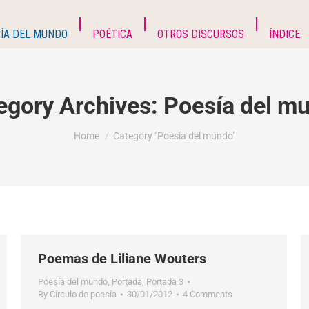
ÍA DEL MUNDO
POÉTICA
OTROS DISCURSOS
ÍNDICE
egory Archives:
Poesía del m
You are here:
Home
Category "Poesía del mundo"
Poemas de Liliane Wouters
Poesía del mundo
,
Portada
,
Portada 3
By
Círculo de poesía
30/01/2012
4 Comments