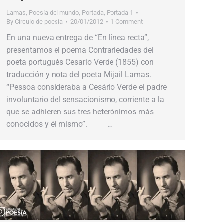
Lamas
,
Poesía del mundo
,
Portada
,
Portada 1
By
Círculo de poesía
20/01/2012
1 Comment
En una nueva entrega de “En línea recta”,
presentamos el poema Contrariedades del
poeta portugués Cesario Verde (1855) con
traducción y nota del poeta Mijail Lamas.
“Pessoa consideraba a Cesário Verde el padre
involuntario del sensacionismo, corriente a la
que se adhieren sus tres heterónimos más
conocidos y él mismo”. …